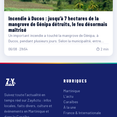
Incendie à Ducos : jusqu’à 7 hectares de la
mangrove de Génipa détruits, le feu désormais
maîtrisé
Un important incendie a touché la mangrove de Génipa, à
Ducos, pendant plusieurs jours. Selon la municipalité, entre…
06/08 · 21h54
⏱ 2 min
RUBRIQUES
Martinique
Suivez toute l'actualité en
L'actu
temps réel sur ZayActu : infos
Caraïbes
locales, faits divers, culture et
À la une
événements en Martinique et
France & Internationale
dans la Caraïbe.