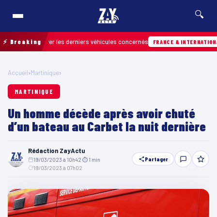
🔍
ur retrouver les derniers véhicules concernés
⚡ Breaking
FRANCE & INTERNATIONALE
Accueil
›
Martinique
›
MARTINIQUE
Un homme décède après avoir chuté
d’un bateau au Carbet la nuit dernière
Rédaction ZayActu
Partager
19/03/2023 à 10h42
·
⏱ 1 min
·
19/03/2023 à 07h02