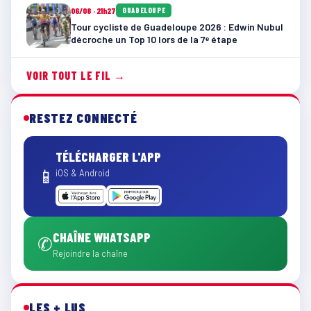
06/08 · 21h27
GUADELOUPE
Tour cycliste de Guadeloupe 2026 : Edwin Nubul
décroche un Top 10 lors de la 7ᵉ étape
VOIR TOUT LE FIL →
RESTEZ CONNECTÉ
TÉLÉCHARGER L'APP
📱
iOS & Android
CHAÎNE WHATSAPP
✆
Rejoindre la chaîne
LES + LUS