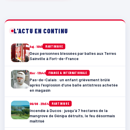
L'ACTU EN CONTINU
Auj. · 10h11
MARTINIQUE
Deux personnes blessées par balles aux Terres
Sainville à Fort-de-France
Hier · 13h46
FRANCE & INTERNATIONALE
Pas-de-Calais : un enfant grièvement brûlé
après l’explosion d’une balle antistress achetée
en magasin
06/08 · 21h54
MARTINIQUE
Incendie à Ducos : jusqu’à 7 hectares de la
mangrove de Génipa détruits, le feu désormais
maîtrisé