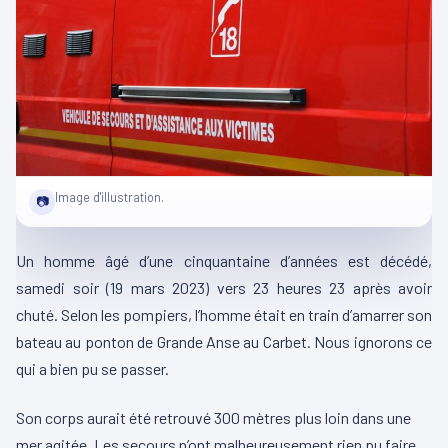
Image d'illustration.
📷
Un homme âgé d’une cinquantaine d’années est décédé,
samedi soir
(19 mars 2023)
vers 23 heures 23 après avoir
chuté.
Selon les pompiers, l’homme était en train d’amarrer son
bateau au ponton de Grande Anse au
Carbet
.
Nous ignorons ce
qui a bien pu se passer.
Son corps aurait été retrouvé 300 mètres plus loin dans une
mer agitée.
Les secours n’ont malheureusement rien pu faire