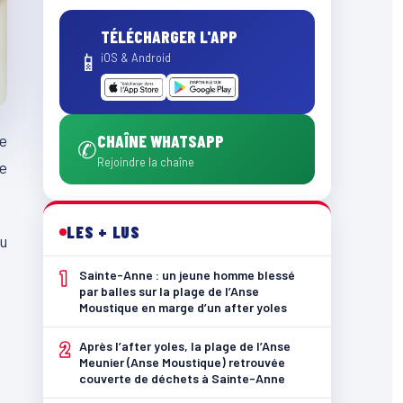
TÉLÉCHARGER L'APP
📱
iOS & Android
le
CHAÎNE WHATSAPP
✆
Rejoindre la chaîne
se
LES + LUS
ou
1
Sainte-Anne : un jeune homme blessé
par balles sur la plage de l’Anse
Moustique en marge d’un after yoles
2
Après l’after yoles, la plage de l’Anse
Meunier (Anse Moustique) retrouvée
couverte de déchets à Sainte-Anne