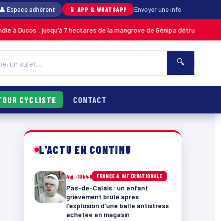
👤 Espace adhérent
📱 APP & WHATSAPP
Envoyer une info
jusqu’à 7 hectares de la mangrove de Génipa détruits, le feu désormais m
🔍
TOUR CYCLISTE
CONTACT
L'ACTU EN CONTINU
Auj. · 13h46
FRANCE & INTERNATIONALE
Pas-de-Calais : un enfant
grièvement brûlé après
l’explosion d’une balle antistress
achetée en magasin