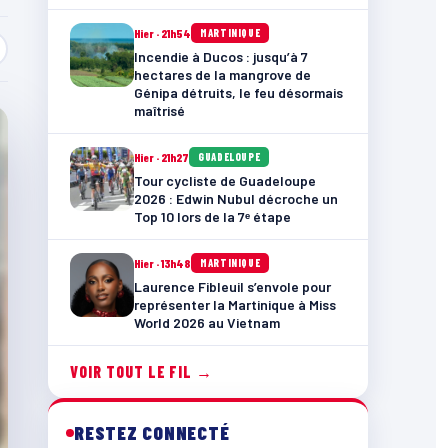
Hier · 21h54
MARTINIQUE
Incendie à Ducos : jusqu’à 7
hectares de la mangrove de
Génipa détruits, le feu désormais
maîtrisé
Hier · 21h27
GUADELOUPE
Tour cycliste de Guadeloupe
2026 : Edwin Nubul décroche un
Top 10 lors de la 7ᵉ étape
Hier · 13h48
MARTINIQUE
Laurence Fibleuil s’envole pour
représenter la Martinique à Miss
World 2026 au Vietnam
VOIR TOUT LE FIL →
RESTEZ CONNECTÉ