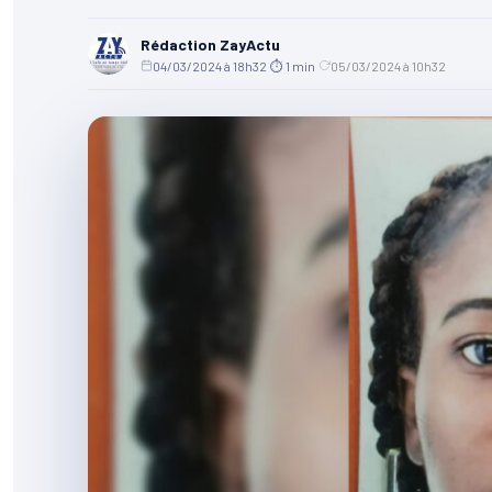
Rédaction ZayActu
04/03/2024 à 18h32
·
⏱ 1 min
·
05/03/2024 à 10h32