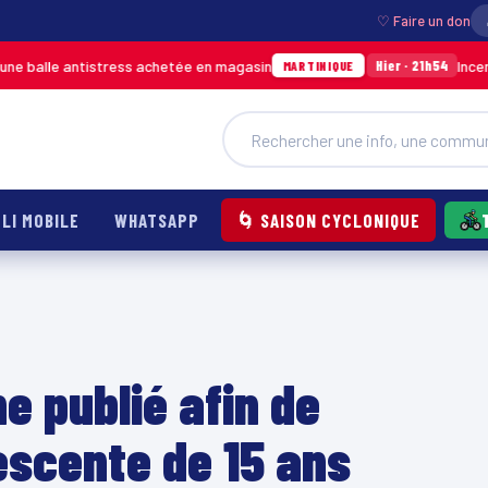
♡ Faire un don
istress achetée en magasin
Incendie à Ducos : 
Hier · 21h54
MARTINIQUE
LI MOBILE
WHATSAPP
🌀 SAISON CYCLONIQUE
e publié afin de
escente de 15 ans