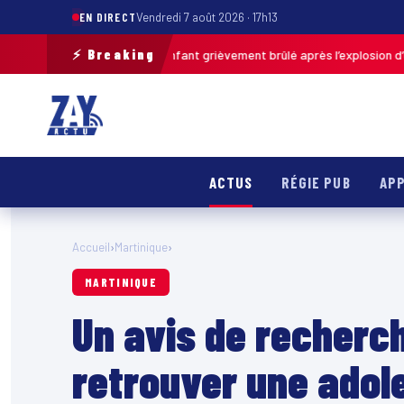
EN DIRECT
Vendredi 7 août 2026 · 17h13
⚡ Breaking
de-Calais : un enfant grièvement brûlé après l’explosion d’une balle ant
ACTUS
RÉGIE PUB
APP
Accueil
›
Martinique
›
MARTINIQUE
Un avis de recherch
retrouver une adol