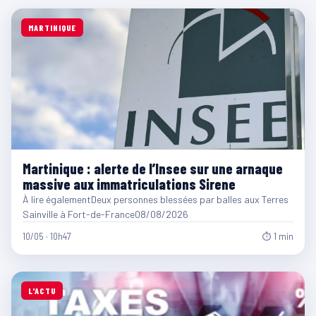
MARTINIQUE
Martinique : alerte de l’Insee sur une arnaque
massive aux immatriculations Sirene
À lire égalementDeux personnes blessées par balles aux Terres
Sainville à Fort-de-France08/08/2026
10/05 · 10h47
⏱ 1 min
L'ACTU