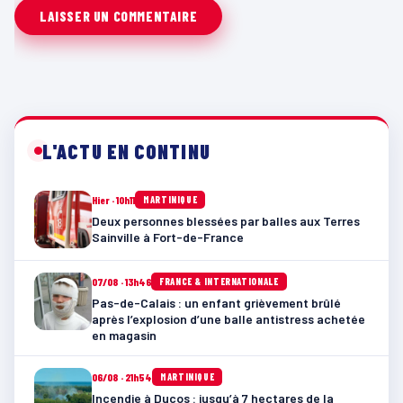
L'ACTU EN CONTINU
Hier · 10h11
MARTINIQUE
Deux personnes blessées par balles aux Terres
Sainville à Fort-de-France
07/08 · 13h46
FRANCE & INTERNATIONALE
Pas-de-Calais : un enfant grièvement brûlé
après l’explosion d’une balle antistress achetée
en magasin
06/08 · 21h54
MARTINIQUE
Incendie à Ducos : jusqu’à 7 hectares de la