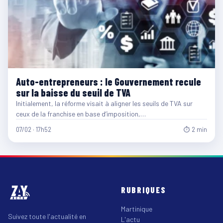
Auto-entrepreneurs : le Gouvernement recule
sur la baisse du seuil de TVA
Initialement, la réforme visait à aligner les seuils de TVA sur
ceux de la franchise en base d’imposition,…
07/02 · 17h52
⏱ 2 min
RUBRIQUES
Martinique
Suivez toute l'actualité en
L'actu