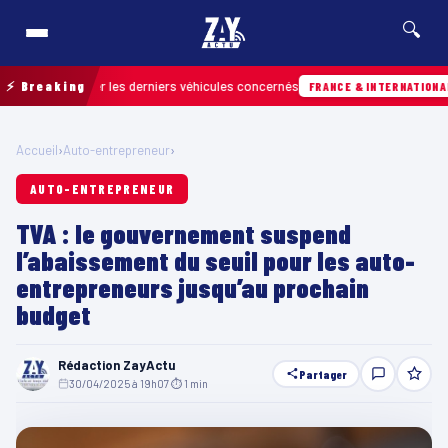
🔍
r retrouver les derniers véhicules concernés
⚡ Breaking
0
FRANCE & INTERNATIONALE
Accueil
›
Auto-entrepreneur
›
AUTO-ENTREPRENEUR
TVA : le gouvernement suspend
l’abaissement du seuil pour les auto-
entrepreneurs jusqu’au prochain
budget
Rédaction ZayActu
Partager
30/04/2025 à 19h07
·
⏱ 1 min