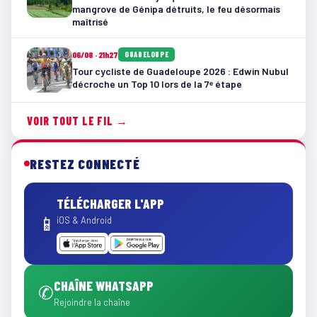
mangrove de Génipa détruits, le feu désormais
maîtrisé
06/08 · 21h27
GUADELOUPE
Tour cycliste de Guadeloupe 2026 : Edwin Nubul
décroche un Top 10 lors de la 7ᵉ étape
VOIR TOUT LE FIL →
RESTEZ CONNECTÉ
TÉLÉCHARGER L'APP
📱
iOS & Android
CHAÎNE WHATSAPP
✆
Rejoindre la chaîne