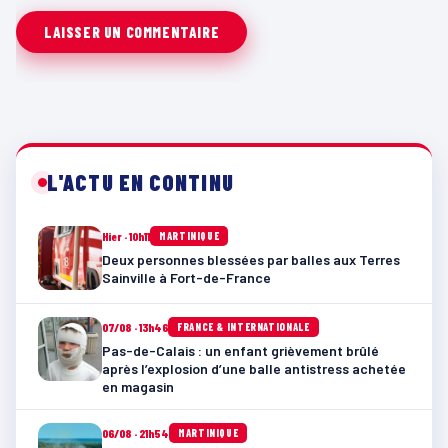
L'ACTU EN CONTINU
Hier · 10h11
MARTINIQUE
Deux personnes blessées par balles aux Terres
Sainville à Fort-de-France
07/08 · 13h46
FRANCE & INTERNATIONALE
Pas-de-Calais : un enfant grièvement brûlé
après l’explosion d’une balle antistress achetée
en magasin
06/08 · 21h54
MARTINIQUE