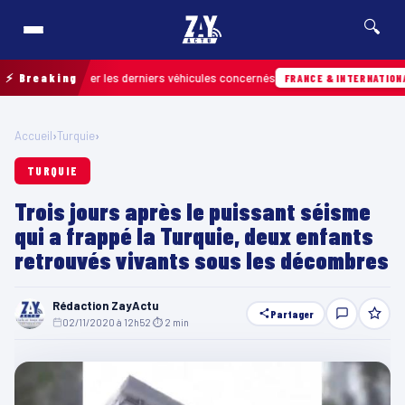
🔍
ur retrouver les derniers véhicules concernés
⚡ Breaking
FRANCE & INTERNATIONALE
Accueil
›
Turquie
›
TURQUIE
Trois jours après le puissant séisme
qui a frappé la Turquie, deux enfants
retrouvés vivants sous les décombres
Rédaction ZayActu
Partager
02/11/2020 à 12h52
·
⏱ 2 min