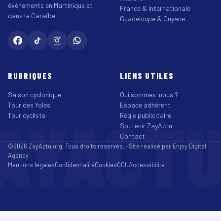
événements en Martinique et
France & Internationale
dans la Caraïbe.
Guadeloupe & Guyane
RUBRIQUES
LIENS UTILES
Saison cyclonique
Qui sommes-nous ?
Tour des Yoles
Espace adhérent
AYACT
Tour cycliste
Régie publicitaire
Soutenir ZayActu
Contact
©2026 ZayActu.org. Tous droits réservés. · Site réalisé par
Enjoy Digital
Agency
Mentions légales
Confidentialité
Cookies
CGU
Accessibilité