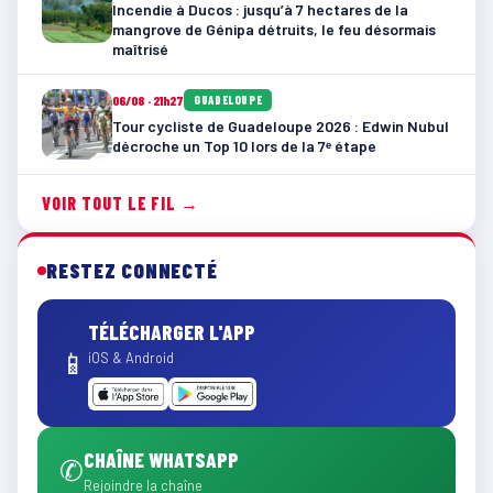
Incendie à Ducos : jusqu’à 7 hectares de la
mangrove de Génipa détruits, le feu désormais
maîtrisé
06/08 · 21h27
GUADELOUPE
Tour cycliste de Guadeloupe 2026 : Edwin Nubul
décroche un Top 10 lors de la 7ᵉ étape
VOIR TOUT LE FIL →
RESTEZ CONNECTÉ
TÉLÉCHARGER L'APP
📱
iOS & Android
CHAÎNE WHATSAPP
✆
Rejoindre la chaîne