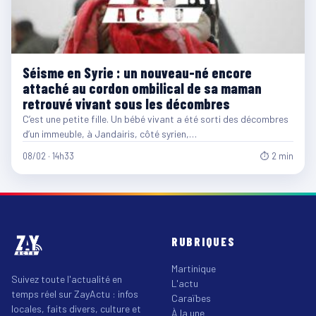
Séisme en Syrie : un nouveau-né encore
attaché au cordon ombilical de sa maman
retrouvé vivant sous les décombres
C’est une petite fille. Un bébé vivant a été sorti des décombres
d’un immeuble, à Jandairis, côté syrien,…
08/02 · 14h33
⏱ 2 min
RUBRIQUES
Martinique
Suivez toute l'actualité en
L'actu
temps réel sur ZayActu : infos
Caraïbes
locales, faits divers, culture et
À la une