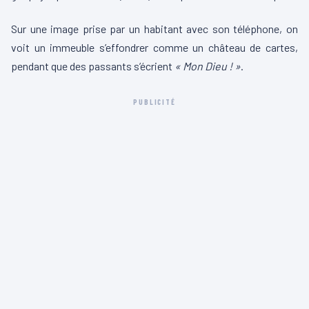
u
Sur une image prise par un habitant avec son téléphone, on
r
voit un immeuble s’effondrer comme un château de cartes,
v
pendant que des passants s’écrient
« Mon Dieu ! »
.
i
d
PUBLICITÉ
é
o