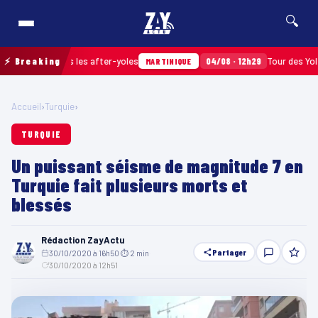
🔍
assés après les after-yoles
⚡ Breaking
04/08 · 12h29
Tour des Yoles et 
MARTINIQUE
Accueil
›
Turquie
›
TURQUIE
Un puissant séisme de magnitude 7 en
Turquie fait plusieurs morts et
blessés
Rédaction ZayActu
Partager
30/10/2020 à 16h50
·
⏱ 2 min
·
30/10/2020 à 12h51