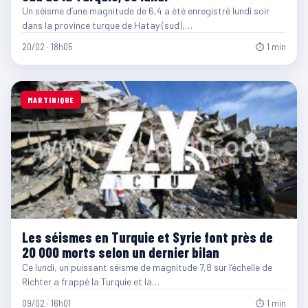
Un séisme d’une magnitude de 6,4 a été enregistré lundi soir
dans la province turque de Hatay (sud),…
20/02 · 18h05
⏱ 1 min
MARTINIQUE
Les séismes en Turquie et Syrie font près de
20 000 morts selon un dernier bilan
Ce lundi, un puissant séisme de magnitude 7,8 sur l’échelle de
Richter a frappé la Turquie et la…
09/02 · 16h01
⏱ 1 min