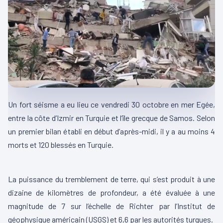
Un fort séisme a eu lieu ce vendredi 30 octobre en mer Egée,
entre la côte d’Izmir en Turquie et l’île grecque de Samos. Selon
un premier bilan établi en début d’après-midi, il y a au moins 4
morts et 120 blessés en Turquie.
00:00
00:16
L
La puissance du tremblement de terre, qui s’est produit à une
e
dizaine de kilomètres de profondeur, a été évaluée à une
c
magnitude de 7 sur l’échelle de Richter par l’Institut de
t
géophysique américain (USGS) et 6,6 par les autorités turques.
e