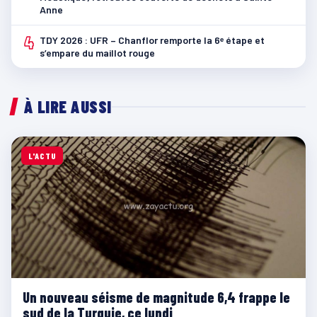
Anne
4
TDY 2026 : UFR – Chanflor remporte la 6ᵉ étape et
s’empare du maillot rouge
À LIRE AUSSI
L'ACTU
Un nouveau séisme de magnitude 6,4 frappe le
sud de la Turquie, ce lundi