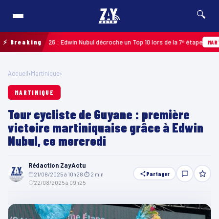
🔍
deloupe 2026 : Edwin Nubul décroche un Top 10 lors de la 7ᵉ étape
⚡ Breaking
MARTINIQU
Accueil
›
Martinique
›
MARTINIQUE
Tour cycliste de Guyane : première
victoire martiniquaise grâce à Edwin
Nubul, ce mercredi
Rédaction ZayActu
Partager
21/08/2025 à 10h28
·
⏱ 2 min
·
22/08/2025 à 09h25