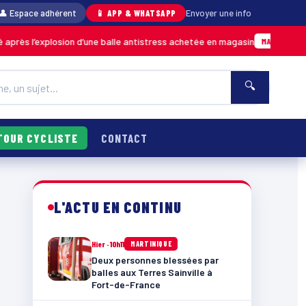
👤 Espace adhérent
📱 APP & WHATSAPP
Envoyer une info
xplosion d’une balle antistress achetée en magasin
06/08 ·
MARTINIQUE
🔍
TOUR CYCLISTE
CONTACT
L'ACTU EN CONTINU
Hier · 10h11
MARTINIQUE
Deux personnes blessées par
balles aux Terres Sainville à
Fort-de-France