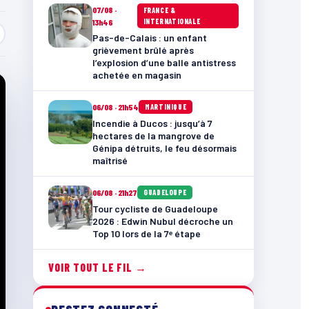
07/08 ·
FRANCE &
INTERNATIONALE
13h46
Pas-de-Calais : un enfant
grièvement brûlé après
l’explosion d’une balle antistress
achetée en magasin
06/08 · 21h54
MARTINIQUE
Incendie à Ducos : jusqu’à 7
hectares de la mangrove de
Génipa détruits, le feu désormais
maîtrisé
06/08 · 21h27
GUADELOUPE
Tour cycliste de Guadeloupe
2026 : Edwin Nubul décroche un
Top 10 lors de la 7ᵉ étape
VOIR TOUT LE FIL →