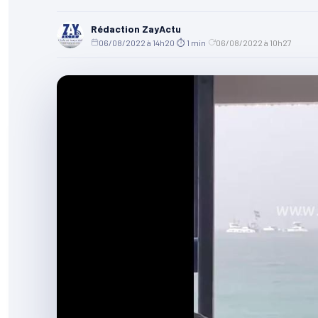
Rédaction ZayActu
06/08/2022 à 14h20
·
⏱ 1 min
·
06/08/2022 à 10h27