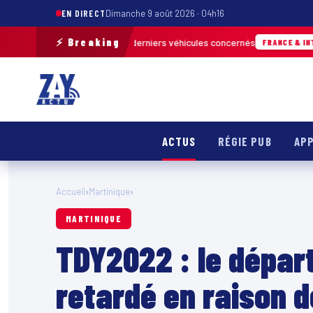
EN DIRECT
Dimanche 9 août 2026 · 04h16
⚡ Breaking
n pour retrouver les derniers véhicules concernés
FRANCE & INTERNATION
ACTUS
RÉGIE PUB
APP
Accueil
›
Martinique
›
MARTINIQUE
TDY2022 : le dépar
retardé en raison 