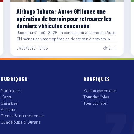
Airbags Takata : Autos GM lance une
opération de terrain pour retrouver les
derniers véhicules concernés
Jusqu'au 31 août 2026, la concession automobile Autos
GM mène une vaste opération de terrain à travers la…
07/08/2026 · 10h35
⏱ 2 min
RUBRIQUES
RUBRIQUES
Martinique
Saison cyclonique
L'actu
Tour des Yoles
Z
Caraïbes
Tour cycliste
À la une
France & Internationale
Guadeloupe & Guyane