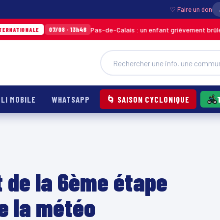
♡ Faire un don
Pas-de-Calais : un enfant grièvement brûlé après l’e
07/08 · 13h46
ALE
LI MOBILE
WHATSAPP
🌀 SAISON CYCLONIQUE
t de la 6ème étape
de la météo