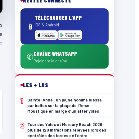
RESTEZ CONNECTÉ
TÉLÉCHARGER L'APP
es
📱
iOS & Android
le
de
CHAÎNE WHATSAPP
✆
Rejoindre la chaîne
LES + LUS
1
Sainte-Anne : un jeune homme blessé
par balles sur la plage de l’Anse
Moustique en marge d’un after yoles
2
Tour des Yoles et Mercury Beach 2026 :
plus de 120 infractions relevées lors des
contrôles des forces de l’ordre