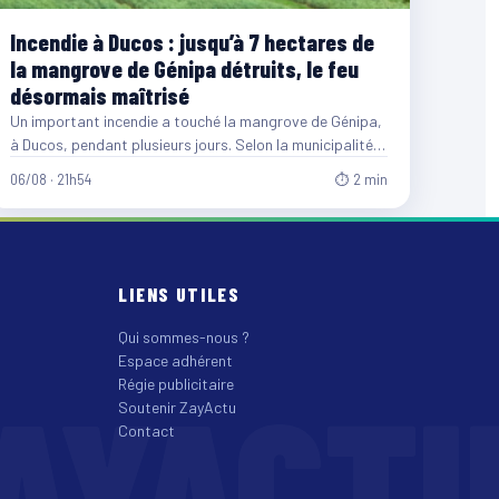
Incendie à Ducos : jusqu’à 7 hectares de
la mangrove de Génipa détruits, le feu
désormais maîtrisé
Un important incendie a touché la mangrove de Génipa,
à Ducos, pendant plusieurs jours. Selon la municipalité,
entre…
06/08 · 21h54
⏱ 2 min
LIENS UTILES
Qui sommes-nous ?
Espace adhérent
AYACT
Régie publicitaire
Soutenir ZayActu
Contact