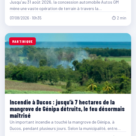
Jusqu'au 31 août 2026, la concession automobile Autos GM
mène une vaste opération de terrain à travers la…
07/08/2026 · 10h35
⏱ 2 min
MARTINIQUE
Incendie à Ducos : jusqu’à 7 hectares de la
mangrove de Génipa détruits, le feu désormais
maîtrisé
Un important incendie a touché la mangrove de Génipa, à
Ducos, pendant plusieurs jours. Selon la municipalité, entre…