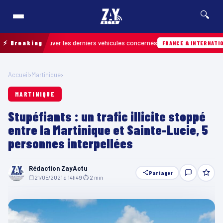
🔍
our retrouver les derniers véhicules concernés
⚡ Breaking
FRANCE & INTERNATIONALE
Accueil
›
Martinique
›
MARTINIQUE
Stupéfiants : un trafic illicite stoppé
entre la Martinique et Sainte-Lucie, 5
personnes interpellées
Rédaction ZayActu
Partager
21/05/2021 à 14h49
·
⏱ 2 min