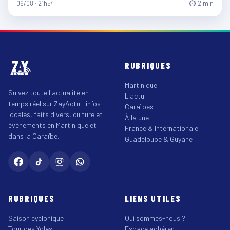
06/08 · 21h54
⏱ 2 min
RUBRIQUES
Martinique
Suivez toute l'actualité en
L'actu
temps réel sur ZayActu : infos
Caraïbes
locales, faits divers, culture et
À la une
événements en Martinique et
France & Internationale
dans la Caraïbe.
Guadeloupe & Guyane
RUBRIQUES
LIENS UTILES
Saison cyclonique
Qui sommes-nous ?
Tour des Yoles
Espace adhérent