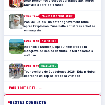
Deux personnes blessées par balles aux Terres
Sainville à Fort-de-France
07/08 · 13h46
FRANCE & INTERNATIONALE
Pas-de-Calais : un enfant grièvement brûlé
après l’explosion d’une balle antistress achetée
en magasin
06/08 · 21h54
MARTINIQUE
Incendie à Ducos : jusqu’à 7 hectares de la
mangrove de Génipa détruits, le feu désormais
maîtrisé
06/08 · 21h27
GUADELOUPE
Tour cycliste de Guadeloupe 2026 : Edwin Nubul
décroche un Top 10 lors de la 7ᵉ étape
VOIR TOUT LE FIL →
RESTEZ CONNECTÉ