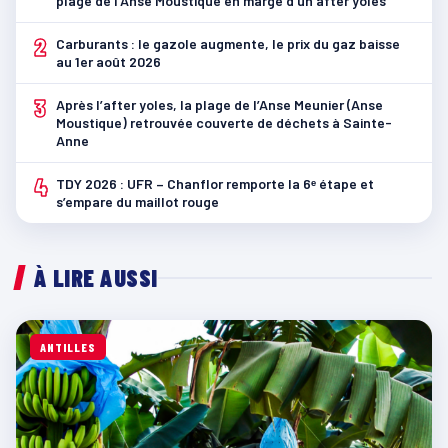
plage de l’Anse Moustique en marge d’un after yoles
2
Carburants : le gazole augmente, le prix du gaz baisse
au 1er août 2026
3
Après l’after yoles, la plage de l’Anse Meunier (Anse
Moustique) retrouvée couverte de déchets à Sainte-
Anne
4
TDY 2026 : UFR – Chanflor remporte la 6ᵉ étape et
s’empare du maillot rouge
À LIRE AUSSI
ANTILLES