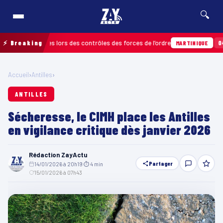
🔍
ons relevées lors des contrôles des forces de l’ordre
⚡ Breaking
04/08 · 
MARTINIQUE
Accueil
›
Antilles
›
ANTILLES
Sécheresse, le CIMH place les Antilles
en vigilance critique dès janvier 2026
Rédaction ZayActu
Partager
14/01/2026 à 20h19
·
⏱ 4 min
·
15/01/2026 à 07h43