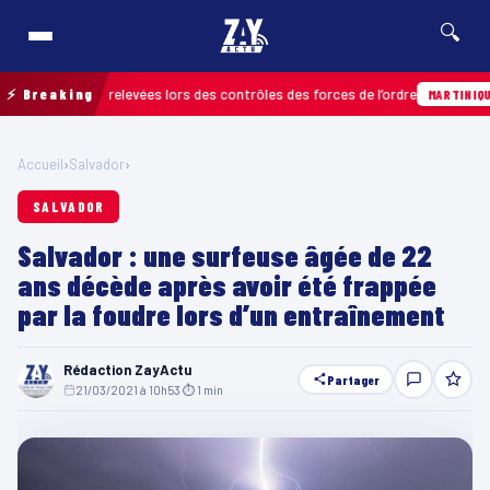
🔍
 infractions relevées lors des contrôles des forces de l’ordre
⚡ Breaking
MARTINIQUE
Accueil
›
Salvador
›
SALVADOR
Salvador : une surfeuse âgée de 22
ans décède après avoir été frappée
par la foudre lors d’un entraînement
Rédaction ZayActu
Partager
21/03/2021 à 10h53
·
⏱ 1 min