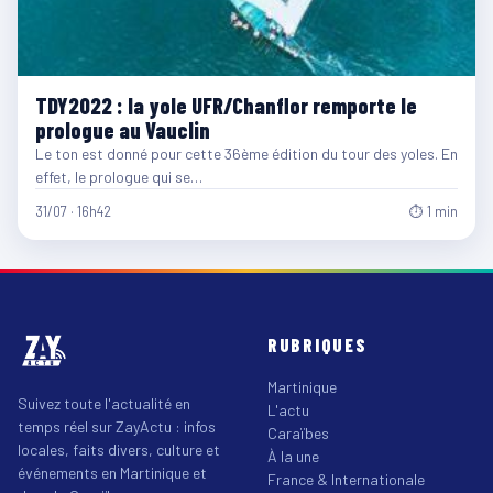
TDY2022 : la yole UFR/Chanflor remporte le
prologue au Vauclin
Le ton est donné pour cette 36ème édition du tour des yoles. En
effet, le prologue qui se…
31/07 · 16h42
⏱ 1 min
RUBRIQUES
Martinique
Suivez toute l'actualité en
L'actu
temps réel sur ZayActu : infos
Caraïbes
locales, faits divers, culture et
À la une
événements en Martinique et
France & Internationale