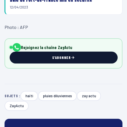
12/04/2023
Photo : AFP
Rejoignez la chaîne ZayActu
S'ABONNER
haïti
pluies diluviennes
zay actu
SUJETS :
ZayActu