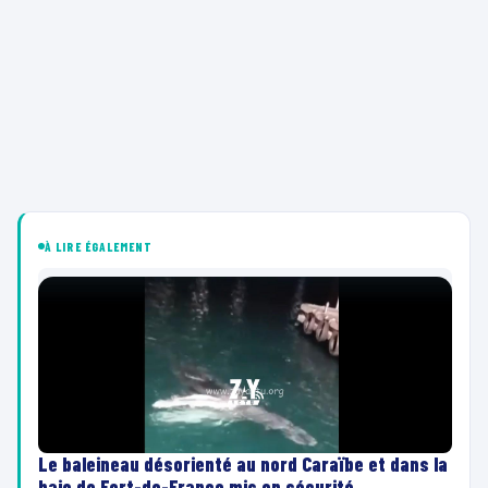
À LIRE ÉGALEMENT
Le baleineau désorienté au nord Caraïbe et dans la
baie de Fort-de-France mis en sécurité