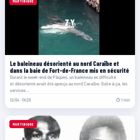
MARTINIQUE
Le baleineau désorienté au nord Caraïbe et
dans la baie de Fort-de-France mis en sécurité
Durant le week-end de Pâques, un baleineau en difficulté
et désorienté avait été aperçu au nord Caraïbe. Suite à ça, les
services…
12/04 · 11h29
⏱ 1 min
MARTINIQUE