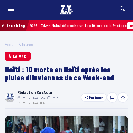
🔍
 Guadeloupe 2026 : Edwin Nubul décroche un Top 10 lors de la 7ᵉ étape
⚡ Breaking
MARTI
Accueil
›
À la une
›
À LA UNE
Haïti : 10 morts en Haïti après les
pluies diluviennes de ce Week-end
Rédaction ZayActu
Partager
07/11/2016 à 15h47
·
⏱ 1 min
·
07/11/2016 à 11h48