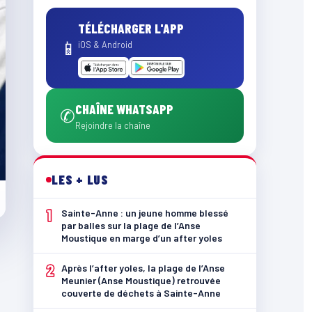
TÉLÉCHARGER L'APP
📱
iOS & Android
CHAÎNE WHATSAPP
✆
Rejoindre la chaîne
LES + LUS
1
Sainte-Anne : un jeune homme blessé
par balles sur la plage de l’Anse
Moustique en marge d’un after yoles
2
Après l’after yoles, la plage de l’Anse
Meunier (Anse Moustique) retrouvée
couverte de déchets à Sainte-Anne