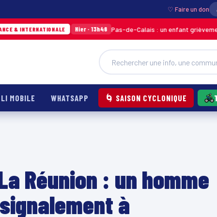
♡ Faire un don
Pas-de-Calais : un enfant grièvement brûlé aprè
Hier · 13h46
RNATIONALE
LI MOBILE
WHATSAPP
🌀 SAISON CYCLONIQUE
à La Réunion : un homme
 signalement à