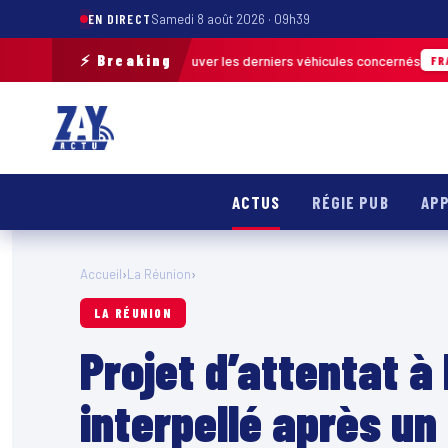
EN DIRECT
Samedi 8 août 2026 · 09h39
⚡ Breaking
 terrain pour retrouver les derniers véhicules concernés
FRANCE & INTE
ACTUS
RÉGIE PUB
APP
Accueil
›
La Réunion
›
LA RÉUNION
Projet d’attentat 
interpellé après un