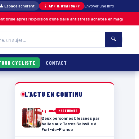
👤 Espace adhérent
📱 APP & WHATSAPP
Envoyer une info
s l’explosion d’une balle antistress achetée en magasin
0
MARTINIQUE
🔍
TOUR CYCLISTE
CONTACT
L'ACTU EN CONTINU
Auj. · 10h11
MARTINIQUE
Deux personnes blessées par
balles aux Terres Sainville à
Fort-de-France