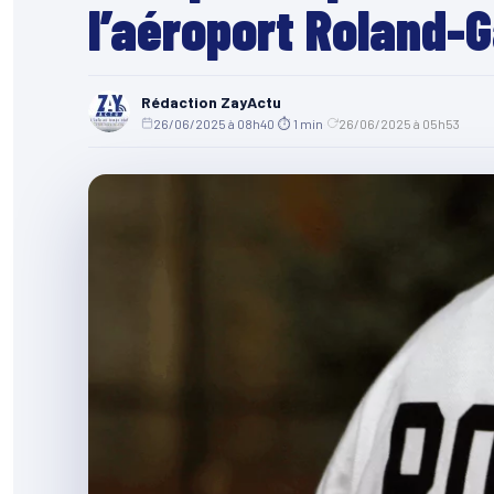
l’aéroport Roland-
Rédaction ZayActu
26/06/2025 à 08h40
·
⏱ 1 min
·
26/06/2025 à 05h53