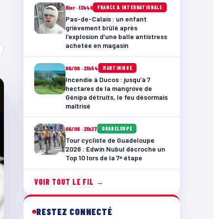
Hier · 13h46
FRANCE & INTERNATIONALE
Pas-de-Calais : un enfant
grièvement brûlé après
l’explosion d’une balle antistress
achetée en magasin
06/08 · 21h54
MARTINIQUE
Incendie à Ducos : jusqu’à 7
hectares de la mangrove de
Génipa détruits, le feu désormais
maîtrisé
06/08 · 21h27
GUADELOUPE
Tour cycliste de Guadeloupe
2026 : Edwin Nubul décroche un
Top 10 lors de la 7ᵉ étape
VOIR TOUT LE FIL →
RESTEZ CONNECTÉ