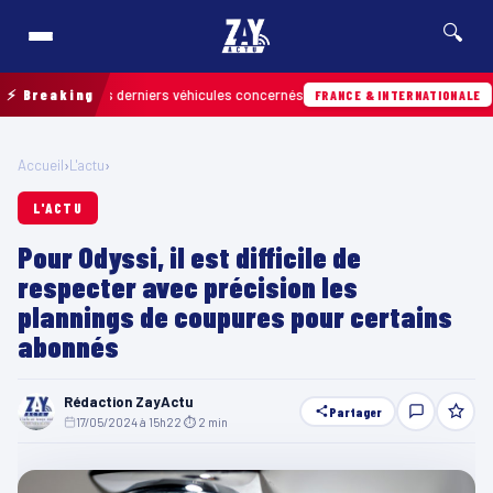
🔍
ouver les derniers véhicules concernés
⚡ Breaking
Hier · 
FRANCE & INTERNATIONALE
Accueil
›
L'actu
›
L'ACTU
Pour Odyssi, il est difficile de
respecter avec précision les
plannings de coupures pour certains
abonnés
Rédaction ZayActu
Partager
17/05/2024 à 15h22
·
⏱ 2 min