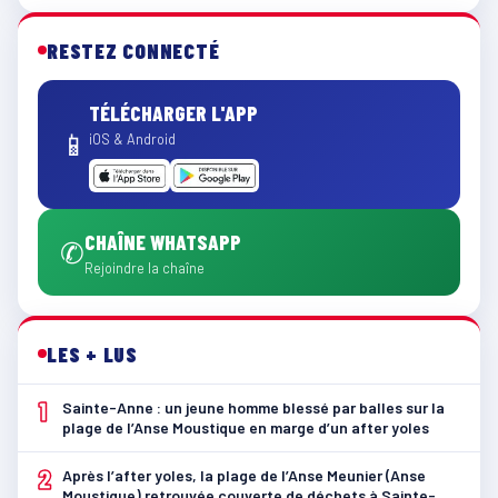
RESTEZ CONNECTÉ
TÉLÉCHARGER L'APP
📱
iOS & Android
CHAÎNE WHATSAPP
✆
Rejoindre la chaîne
LES + LUS
1
Sainte-Anne : un jeune homme blessé par balles sur la
plage de l’Anse Moustique en marge d’un after yoles
2
Après l’after yoles, la plage de l’Anse Meunier (Anse
Moustique) retrouvée couverte de déchets à Sainte-