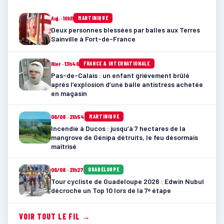
Auj. · 10h11
MARTINIQUE
Deux personnes blessées par balles aux Terres
Sainville à Fort-de-France
Hier · 13h46
FRANCE & INTERNATIONALE
Pas-de-Calais : un enfant grièvement brûlé
après l’explosion d’une balle antistress achetée
en magasin
06/08 · 21h54
MARTINIQUE
Incendie à Ducos : jusqu’à 7 hectares de la
mangrove de Génipa détruits, le feu désormais
maîtrisé
06/08 · 21h27
GUADELOUPE
Tour cycliste de Guadeloupe 2026 : Edwin Nubul
décroche un Top 10 lors de la 7ᵉ étape
VOIR TOUT LE FIL →