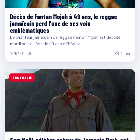
Décès de Fantan Mojah à 49 ans, le reggae
jamaïcain perd l’une de ses voix
emblématiques
Le chanteur jamaïcain de reggae Fantan Mojah est décédé
mardi soir à l'âge de 49 ans à l'hôpital…
15/07 · 11h38
⏱ 3 min
AUSTRALIE
Sam Neill, célèbre acteur de Jurassic Park, est