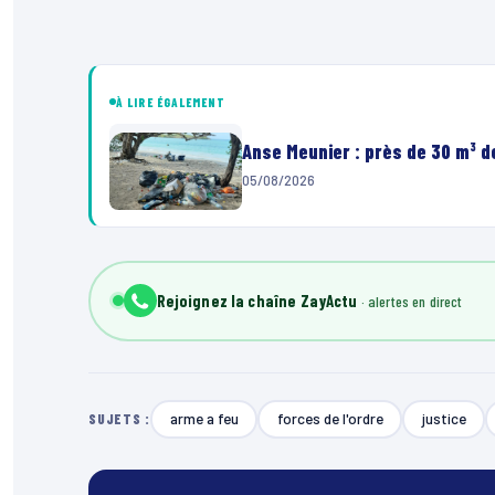
À LIRE ÉGALEMENT
Anse Meunier : près de 30 m³ 
05/08/2026
Rejoignez la chaîne ZayActu
arme a feu
forces de l'ordre
justice
SUJETS :