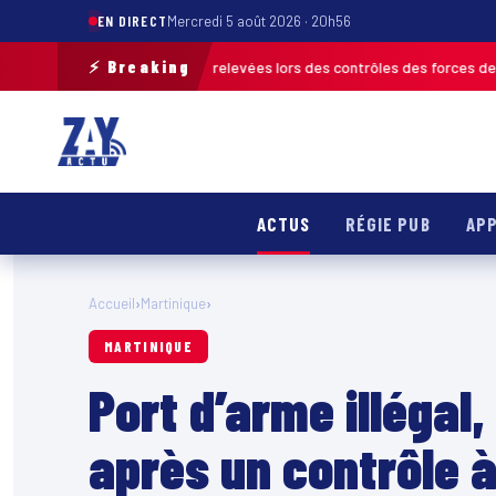
EN DIRECT
Mercredi 5 août 2026 · 20h56
⚡ Breaking
de 120 infractions relevées lors des contrôles des forces de l’ordre
MAR
ACTUS
RÉGIE PUB
APP
Accueil
›
Martinique
›
MARTINIQUE
Port d’arme illégal
après un contrôle 