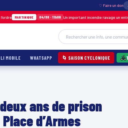
♡ Faire un don
Un important incendie ravage un entrepôt de SO
04/08 · 11h06
TINIQUE
LI MOBILE
WHATSAPP
🌀 SAISON CYCLONIQUE
, deux ans de prison
à Place d’Armes