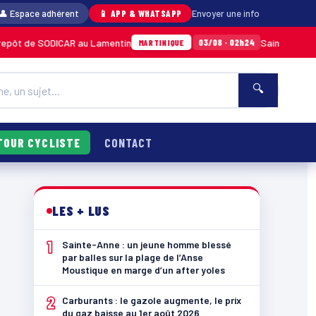
👤 Espace adhérent
📱 APP & WHATSAPP
Envoyer une info
DICAR au Lamentin
Sainte-Anne : un jeune ho
03/08 · 02h24
MARTINIQUE
🔍
TOUR CYCLISTE
CONTACT
LES + LUS
1
Sainte-Anne : un jeune homme blessé
par balles sur la plage de l’Anse
Moustique en marge d’un after yoles
2
Carburants : le gazole augmente, le prix
du gaz baisse au 1er août 2026