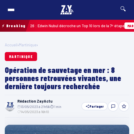
🔍
adeloupe 2026 : Edwin Nubul décroche un Top 10 lors de la 7ᵉ étape
⚡ Breaking
MARTINIQ
Accueil
›
Martinique
›
MARTINIQUE
Opération de sauvetage en mer : 8
personnes retrouvées vivantes, une
dernière toujours recherchée
Rédaction ZayActu
Partager
13/05/2023 à 21h56
·
⏱ 1 min
·
14/05/2023 à 16h10