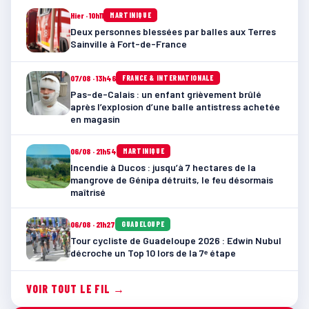
Hier · 10h11
MARTINIQUE
Deux personnes blessées par balles aux Terres
Sainville à Fort-de-France
07/08 · 13h46
FRANCE & INTERNATIONALE
Pas-de-Calais : un enfant grièvement brûlé
après l’explosion d’une balle antistress achetée
en magasin
06/08 · 21h54
MARTINIQUE
Incendie à Ducos : jusqu’à 7 hectares de la
mangrove de Génipa détruits, le feu désormais
maîtrisé
06/08 · 21h27
GUADELOUPE
Tour cycliste de Guadeloupe 2026 : Edwin Nubul
décroche un Top 10 lors de la 7ᵉ étape
VOIR TOUT LE FIL →