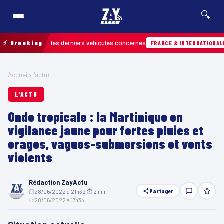
🔍
retrouver les derniers véhicules concernés
⚡ Breaking
07/
FRANCE & INTERNATIONALE
Accueil
›
L'actu
›
L'ACTU
Onde tropicale : la Martinique en
vigilance jaune pour fortes pluies et
orages, vagues-submersions et vents
violents
Rédaction ZayActu
Partager
28/06/2022 à 21h32
·
⏱ 2 min
·
28/06/2022 à 17h34