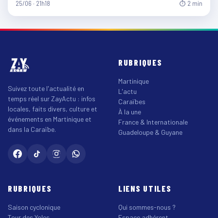
25/06 · 21h18
⏱ 2 min
RUBRIQUES
Martinique
Suivez toute l'actualité en
L'actu
temps réel sur ZayActu : infos
Caraïbes
locales, faits divers, culture et
À la une
événements en Martinique et
France & Internationale
dans la Caraïbe.
Guadeloupe & Guyane
RUBRIQUES
LIENS UTILES
Saison cyclonique
Qui sommes-nous ?
Tour des Yoles
Espace adhérent