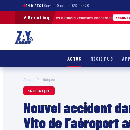
EN DIRECT
Samedi 8 août 2026 · 13h28
⚡ Breaking
ain pour retrouver les derniers véhicules concernés
FRANCE & INTERNATI
ACTUS
RÉGIE PUB
APP
Accueil
›
Martinique
›
MARTINIQUE
Nouvel accident da
Vito de l’aéroport 