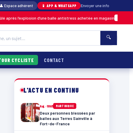
👤 Espace adhérent
📱 APP & WHATSAPP
Envoyer une info
xplosion d’une balle antistress achetée en magasin
06/08 ·
MARTINIQUE
🔍
TOUR CYCLISTE
CONTACT
L'ACTU EN CONTINU
Auj. · 10h11
MARTINIQUE
Deux personnes blessées par
balles aux Terres Sainville à
Fort-de-France