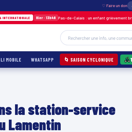
♡ Faire un don
Pas-de-Calais : un enfant grièvement brûlé après l’e
Hier · 13h46
ONALE
LI MOBILE
WHATSAPP
🌀 SAISON CYCLONIQUE
ns la station-service
au Lamentin