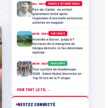
Hier · 13h46
FRANCE & INTERNATIONALE
Pas-de-Calais : un enfant
grièvement brûlé après
l’explosion d’une balle antistress
achetée en magasin
06/08 · 21h54
MARTINIQUE
Incendie à Ducos : jusqu’à 7
hectares de la mangrove de
Génipa détruits, le feu désormais
maîtrisé
06/08 · 21h27
GUADELOUPE
Tour cycliste de Guadeloupe
2026 : Edwin Nubul décroche un
Top 10 lors de la 7ᵉ étape
VOIR TOUT LE FIL →
RESTEZ CONNECTÉ