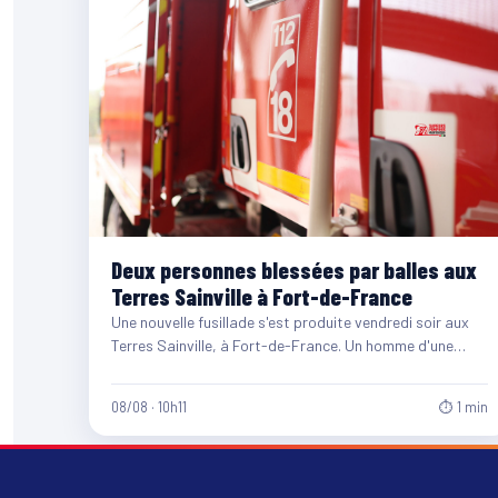
Deux personnes blessées par balles aux
Terres Sainville à Fort-de-France
Une nouvelle fusillade s'est produite vendredi soir aux
Terres Sainville, à Fort-de-France. Un homme d'une
quarantaine d'années et…
08/08 · 10h11
⏱ 1 min