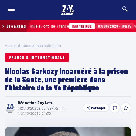
🔍
rres Sainville à Fort-de-France
⚡ Breaking
07/08/2026 · 10h35
Airbags T
MARTINIQUE
Accueil
›
France & Internationale
›
FRANCE & INTERNATIONALE
Nicolas Sarkozy incarcéré à la prison
de la Santé, une première dans
l’histoire de la Ve République
Rédaction ZayActu
Partager
21/10/2025 à 08h29
·
⏱ 2 min
·
21/10/2025 à 04h30