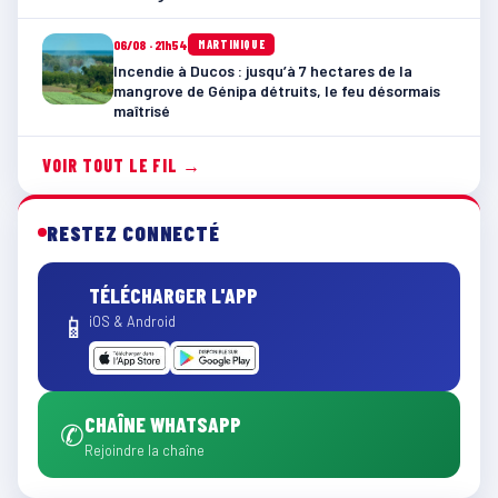
06/08 · 21h54
MARTINIQUE
Incendie à Ducos : jusqu’à 7 hectares de la
mangrove de Génipa détruits, le feu désormais
maîtrisé
VOIR TOUT LE FIL →
RESTEZ CONNECTÉ
TÉLÉCHARGER L'APP
📱
iOS & Android
CHAÎNE WHATSAPP
✆
Rejoindre la chaîne