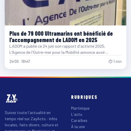
Plus de 79 000 Ultramarins ont bénéficié de
l’accompagnement de LADOM en 2025
LADOM a publié ce 24 juin son rapport d'activité 2025.
L'Agence de l'Outre-mer pour la Mobilité annonce avoir…
24/06 · 18h47
⏱ 1 min
RUBRIQUES
Martinique
Suivez toute l'actualité en
L'actu
temps réel sur ZayActu : infos
Caraïbes
locales, faits divers, culture et
À la une
événements en Martinique et