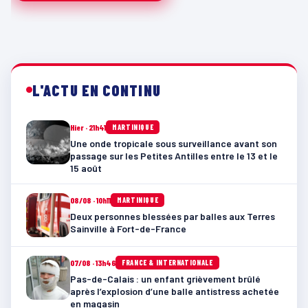
L'ACTU EN CONTINU
Hier · 21h41
MARTINIQUE
Une onde tropicale sous surveillance avant son
passage sur les Petites Antilles entre le 13 et le
15 août
08/08 · 10h11
MARTINIQUE
Deux personnes blessées par balles aux Terres
Sainville à Fort-de-France
07/08 · 13h46
FRANCE & INTERNATIONALE
Pas-de-Calais : un enfant grièvement brûlé
après l’explosion d’une balle antistress achetée
en magasin