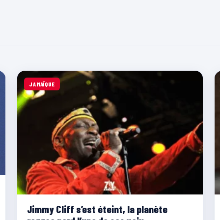
JAMAÏQUE
Jimmy Cliff s’est éteint, la planète