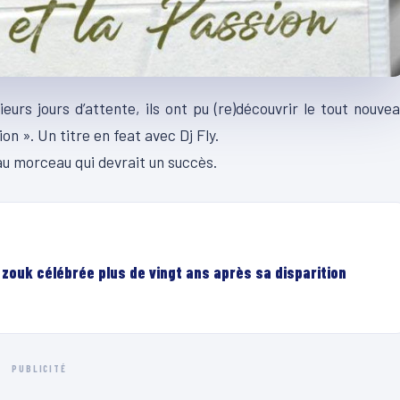
urs jours d’attente, ils ont pu (re)découvrir le tout nouve
on ». Un titre en feat avec Dj Fly.
au morceau qui devrait un succès.
du zouk célébrée plus de vingt ans après sa disparition
PUBLICITÉ