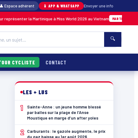
👤 Espace adhérent
📱 APP & WHATSAPP
Envoyer une info
 la Martinique à Miss World 2026 au Vietnam
An
Hier · 14h14
MARTINIQUE
🔍
TOUR CYCLISTE
CONTACT
LES + LUS
1
Sainte-Anne : un jeune homme blessé
par balles sur la plage de l’Anse
Moustique en marge d’un after yoles
2
Carburants : le gazole augmente, le prix
du gaz baisse au 1er août 2026