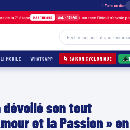
♡ Faire un don
ape
Laurence Fibleuil s’envole pour représenter
Auj. · 13h48
MARTINIQUE
LI MOBILE
WHATSAPP
🌀 SAISON CYCLONIQUE
 dévoilé son tout
Amour et la Passion » en