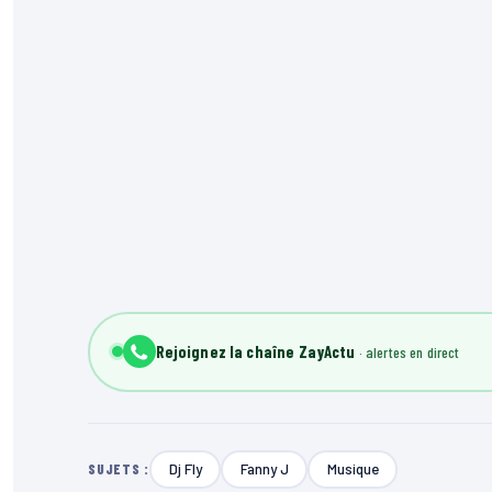
Rejoignez la chaîne ZayActu
Dj Fly
Fanny J
Musique
SUJETS :