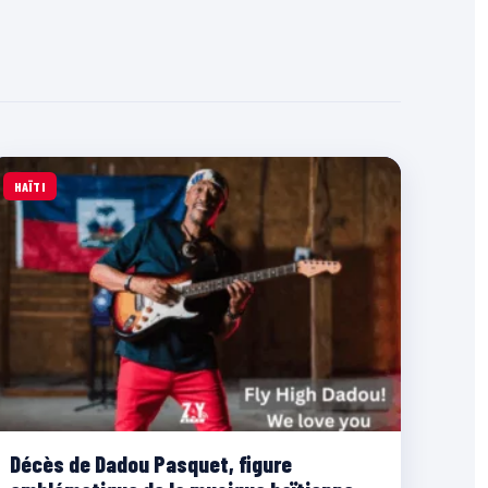
HAÏTI
Décès de Dadou Pasquet, figure