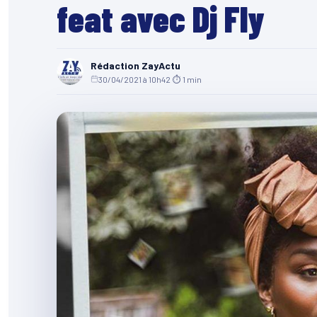
feat avec Dj Fly
Rédaction ZayActu
30/04/2021 à 10h42
·
⏱ 1 min