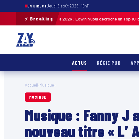
EN DIRECT
Jeudi 6 août 2026 · 19h11
⚡ Breaking
ste de Guadeloupe 2026 : Edwin Nubul décroche un Top 10 lors de la 7ᵉ ét
ACTUS
RÉGIE PUB
APP
Accueil
›
Musique
›
MUSIQUE
Musique : Fanny J a
nouveau titre « L’ 