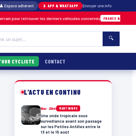
👤 Espace adhérent
📱 APP & WHATSAPP
Envoyer une info
trouver les derniers véhicules concernés
07/
FRANCE & INTERNATIONALE
🔍
TOUR CYCLISTE
CONTACT
L'ACTU EN CONTINU
Hier · 21h41
MARTINIQUE
Une onde tropicale sous
surveillance avant son passage
sur les Petites Antilles entre le
13 et le 15 août