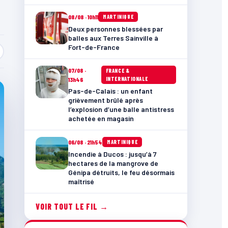
08/08 · 10h11
MARTINIQUE
Deux personnes blessées par
balles aux Terres Sainville à
Fort-de-France
07/08 ·
FRANCE &
INTERNATIONALE
13h46
Pas-de-Calais : un enfant
grièvement brûlé après
l’explosion d’une balle antistress
achetée en magasin
06/08 · 21h54
MARTINIQUE
Incendie à Ducos : jusqu’à 7
hectares de la mangrove de
Génipa détruits, le feu désormais
maîtrisé
VOIR TOUT LE FIL →