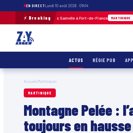
EN DIRECT
Lundi 10 août 2026 · 01h14
⚡ Breaking
 balles aux Terres Sainville à Fort-de-France
07/08/2026 ·
MARTINIQUE
ACTUS
RÉGIE PUB
APP
Accueil
›
Martinique
›
MARTINIQUE
Montagne Pelée : l’
toujours en hausse