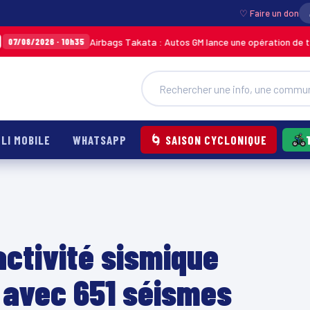
♡ Faire un don
Airbags Takata : Autos GM lance une opération de terrain pour re
 10h35
LI MOBILE
WHATSAPP
🌀 SAISON CYCLONIQUE
activité sismique
 avec 651 séismes