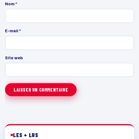
Nom
*
E-mail
*
Site web
LES + LUS