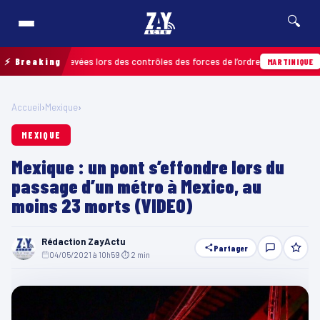
🔍
ctions relevées lors des contrôles des forces de l’ordre
⚡ Breaking
04/08
MARTINIQUE
Accueil
›
Mexique
›
MEXIQUE
Mexique : un pont s’effondre lors du
passage d’un métro à Mexico, au
moins 23 morts (VIDEO)
Rédaction ZayActu
Partager
04/05/2021 à 10h59
·
⏱ 2 min