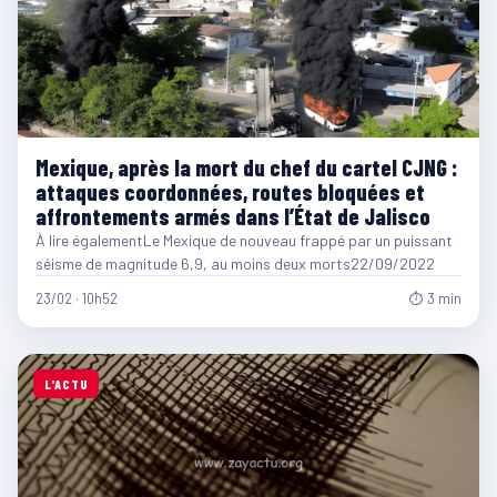
Mexique, après la mort du chef du cartel CJNG :
attaques coordonnées, routes bloquées et
affrontements armés dans l’État de Jalisco
À lire égalementLe Mexique de nouveau frappé par un puissant
séisme de magnitude 6,9, au moins deux morts22/09/2022
23/02 · 10h52
⏱ 3 min
L'ACTU