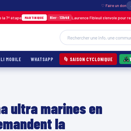
♡ Faire un don
e
Laurence Fibleuil s’envole pour représenter l
Hier · 13h48
MARTINIQUE
LI MOBILE
WHATSAPP
🌀 SAISON CYCLONIQUE
ma ultra marines en
demandent la