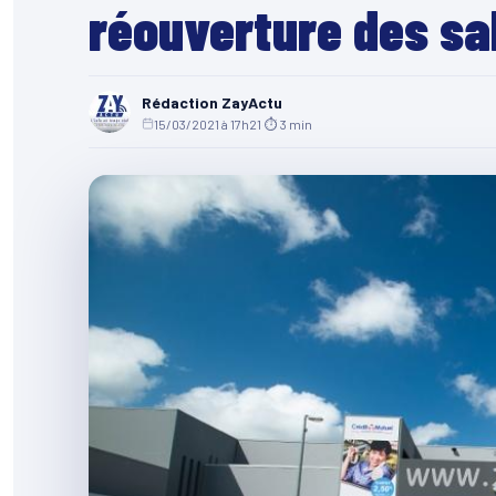
réouverture des sa
Rédaction ZayActu
15/03/2021 à 17h21
·
⏱ 3 min