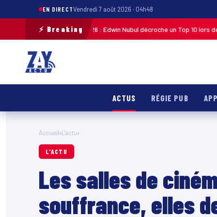
EN DIRECT
Vendredi 7 août 2026 · 04h48
⚡ Breaking
e de Guadeloupe 2026 : Edwin Nubul décroche un Top 10 lors de la 7ᵉ étap
ACTUS
RÉGIE PUB
APP
Accueil
›
L'actu
›
L'ACTU
Les salles de ciné
souffrance, elles 