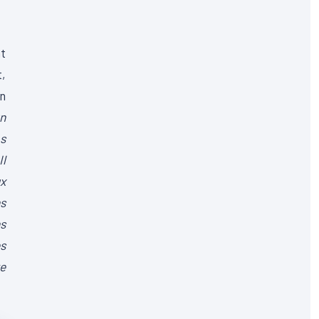
nt
t,
un
un
os
Il
x
ns
ns
es
e