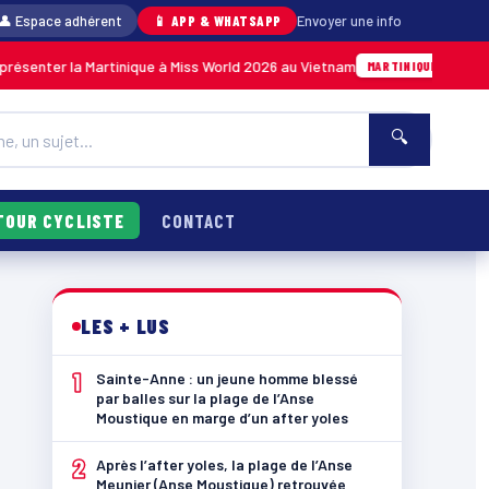
👤 Espace adhérent
📱 APP & WHATSAPP
Envoyer une info
a Martinique à Miss World 2026 au Vietnam
An
05/08 · 14h14
MARTINIQUE
🔍
TOUR CYCLISTE
CONTACT
LES + LUS
1
Sainte-Anne : un jeune homme blessé
par balles sur la plage de l’Anse
Moustique en marge d’un after yoles
2
Après l’after yoles, la plage de l’Anse
Meunier (Anse Moustique) retrouvée