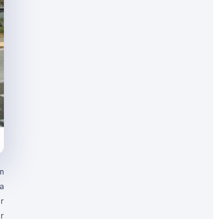
En
la
er
ir