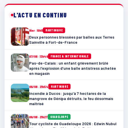
L'ACTU EN CONTINU
Hier · 10h11
MARTINIQUE
Deux personnes blessées par balles aux Terres
Sainville à Fort-de-France
07/08 · 13h46
FRANCE & INTERNATIONALE
Pas-de-Calais : un enfant grièvement brûlé
après l’explosion d’une balle antistress achetée
en magasin
06/08 · 21h54
MARTINIQUE
Incendie à Ducos : jusqu’à 7 hectares de la
mangrove de Génipa détruits, le feu désormais
maîtrisé
06/08 · 21h27
GUADELOUPE
Tour cycliste de Guadeloupe 2026 : Edwin Nubul