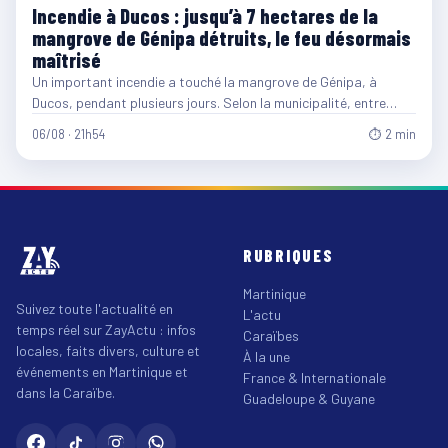
Incendie à Ducos : jusqu’à 7 hectares de la
mangrove de Génipa détruits, le feu désormais
maîtrisé
Un important incendie a touché la mangrove de Génipa, à
Ducos, pendant plusieurs jours. Selon la municipalité, entre…
06/08 · 21h54
⏱ 2 min
RUBRIQUES
Martinique
Suivez toute l'actualité en
L'actu
temps réel sur ZayActu : infos
Caraïbes
locales, faits divers, culture et
À la une
événements en Martinique et
France & Internationale
dans la Caraïbe.
Guadeloupe & Guyane