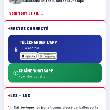
décroche un Top 10 lors de la 7ᵉ étape
VOIR TOUT LE FIL →
RESTEZ CONNECTÉ
TÉLÉCHARGER L'APP
📱
iOS & Android
CHAÎNE WHATSAPP
✆
Rejoindre la chaîne
LES + LUS
1
Sainte-Anne : un jeune homme blessé par balles sur la