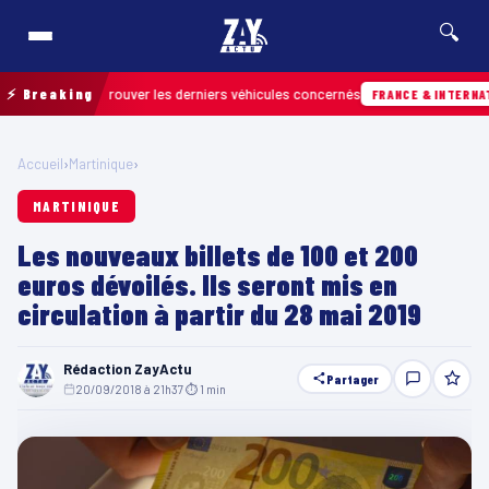
🔍
in pour retrouver les derniers véhicules concernés
⚡ Breaking
FRANCE & INTERNATIONAL
Accueil
›
Martinique
›
MARTINIQUE
Les nouveaux billets de 100 et 200
euros dévoilés. Ils seront mis en
circulation à partir du 28 mai 2019
Rédaction ZayActu
Partager
20/09/2018 à 21h37
·
⏱ 1 min