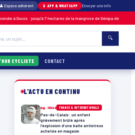
👤 Espace adhérent
📱 APP & WHATSAPP
Envoyer une info
os : jusqu’à 7 hectares de la mangrove de Génipa détruits, le feu désorma
🔍
TOUR CYCLISTE
CONTACT
L'ACTU EN CONTINU
Auj. · 13h46
FRANCE & INTERNATIONALE
Pas-de-Calais : un enfant
grièvement brûlé après
l’explosion d’une balle antistress
achetée en magasin