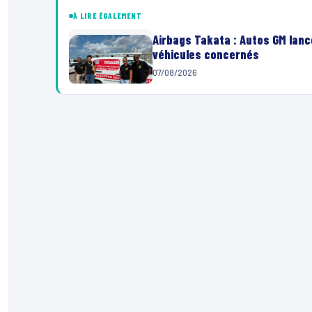
À LIRE ÉGALEMENT
Airbags Takata : Autos GM lanc
véhicules concernés
07/08/2026