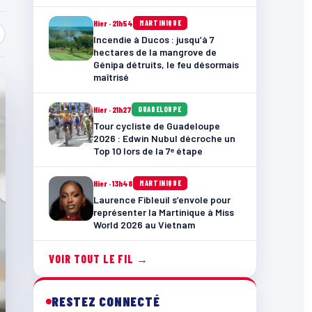
Hier · 21h54
MARTINIQUE
Incendie à Ducos : jusqu’à 7
hectares de la mangrove de
Génipa détruits, le feu désormais
maîtrisé
Hier · 21h27
GUADELOUPE
Tour cycliste de Guadeloupe
2026 : Edwin Nubul décroche un
Top 10 lors de la 7ᵉ étape
Hier · 13h48
MARTINIQUE
Laurence Fibleuil s’envole pour
représenter la Martinique à Miss
World 2026 au Vietnam
VOIR TOUT LE FIL →
RESTEZ CONNECTÉ