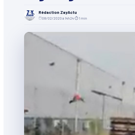
Rédaction ZayActu
08/02/2020 à 14h24
·
⏱ 1 min