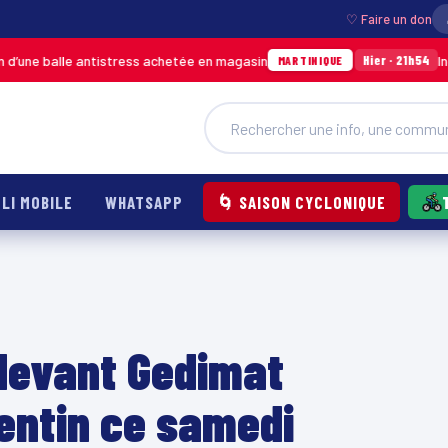
♡ Faire un don
 antistress achetée en magasin
Incendie à Duc
Hier · 21h54
MARTINIQUE
LI MOBILE
WHATSAPP
🌀 SAISON CYCLONIQUE
 devant Gedimat
entin ce samedi