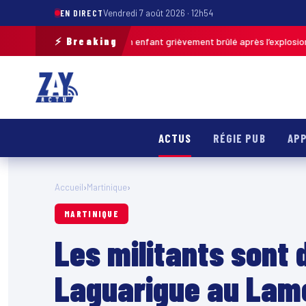
EN DIRECT
Vendredi 7 août 2026 · 12h54
⚡ Breaking
Pas-de-Calais : un enfant grièvement brûlé après l’explosion d’une balle
ACTUS
RÉGIE PUB
APP
Accueil
›
Martinique
›
MARTINIQUE
Les militants sont
Laguarigue au Lam