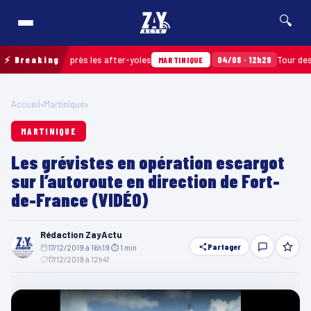
🔍
s ramassés après les after-yoles
⚡ Breaking
04/08 · 12h29
Tour des Yole
MARTINIQUE
Accueil
›
Martinique
›
MARTINIQUE
Les grévistes en opération escargot
sur l’autoroute en direction de Fort-
de-France (VIDÉO)
Rédaction ZayActu
Partager
17/12/2019 à 16h19
·
⏱ 1 min
·
17/12/2019 à 12h41