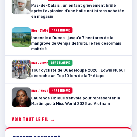
Pas-de-Calais : un enfant grièvement brûlé
après l’explosion d’une balle antistress achetée
en magasin
Hier · 21h54
MARTINIQUE
Incendie à Ducos : jusqu’à 7 hectares de la
mangrove de Génipa détruits, le feu désormais
maîtrisé
Hier · 21h27
GUADELOUPE
Tour cycliste de Guadeloupe 2026 : Edwin Nubul
décroche un Top 10 lors de la 7ᵉ étape
Hier · 13h48
MARTINIQUE
Laurence Fibleuil s’envole pour représenter la
Martinique à Miss World 2026 au Vietnam
VOIR TOUT LE FIL →