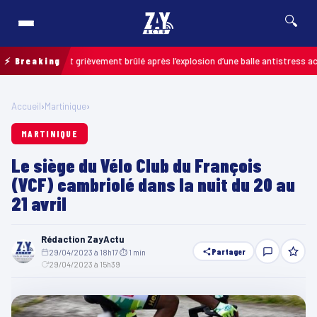
🔍
 un enfant grièvement brûlé après l’explosion d’une balle antistress achetée
⚡ Breaking
Accueil
›
Martinique
›
MARTINIQUE
Le siège du Vélo Club du François
(VCF) cambriolé dans la nuit du 20 au
21 avril
Rédaction ZayActu
Partager
29/04/2023 à 18h17
·
⏱ 1 min
·
29/04/2023 à 15h39