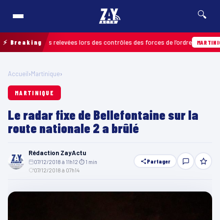
🔍
 infractions relevées lors des contrôles des forces de l’ordre
⚡ Breaking
MARTINIQUE
Accueil
›
Martinique
›
MARTINIQUE
Le radar fixe de Bellefontaine sur la
route nationale 2 a brûlé
Rédaction ZayActu
Partager
07/12/2018 à 11h12
·
⏱ 1 min
·
07/12/2018 à 07h14