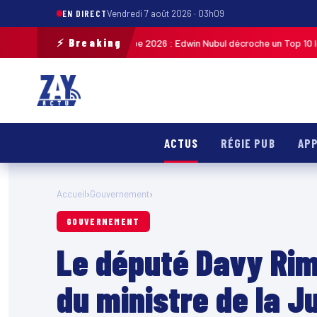
EN DIRECT
Vendredi 7 août 2026 · 03h09
⚡ Breaking
cycliste de Guadeloupe 2026 : Edwin Nubul décroche un Top 10 lors de la 
ACTUS
RÉGIE PUB
APP
Accueil
›
Gouvernement
›
GOUVERNEMENT
Le député Davy Ri
du ministre de la J