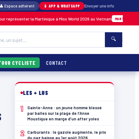
👤 Espace adhérent
📱 APP & WHATSAPP
Envoyer une info
senter la Martinique à Miss World 2026 au Vietnam
05/08 · 1
MARTINIQUE
🔍
TOUR CYCLISTE
CONTACT
LES + LUS
1
Sainte-Anne : un jeune homme blessé
s
par balles sur la plage de l’Anse
Moustique en marge d’un after yoles
2
Carburants : le gazole augmente, le prix
du gaz baisse au 1er août 2026