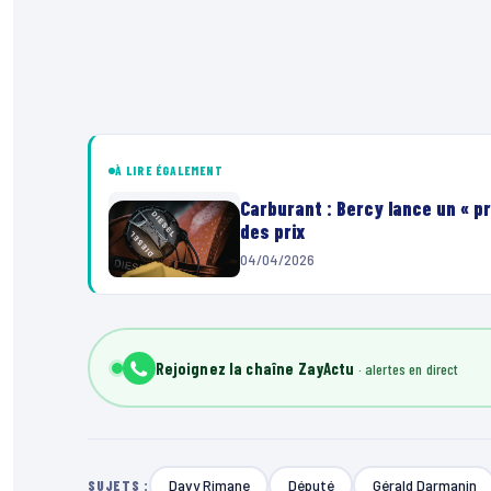
À LIRE ÉGALEMENT
Carburant : Bercy lance un « pr
des prix
04/04/2026
Rejoignez la chaîne ZayActu
Davy Rimane
Député
Gérald Darmanin
SUJETS :