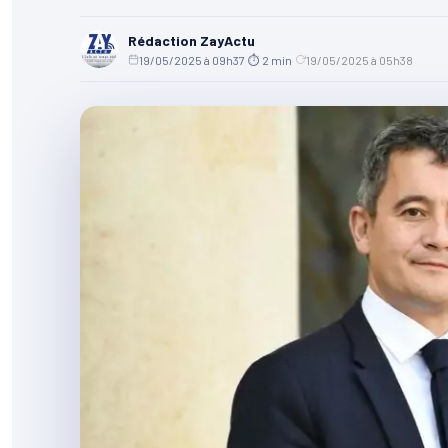
Rédaction ZayActu
19/05/2025 à 09h37
·
⏱ 2 min
·
19/05/2025 à 05h38