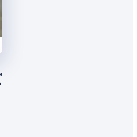
ne
n
.