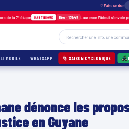
♡ Faire un don
7ᵉ étape
Laurence Fibleuil s’envole pour repré
Hier · 13h48
MARTINIQUE
LI MOBILE
WHATSAPP
🌀 SAISON CYCLONIQUE
mane dénonce les propo
ustice en Guyane