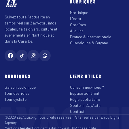
RUBRIQUES
Martinique
Suivez toute l'actualité en
L'actu
temps réel sur ZayActu : infos
Caraïbes
locales, faits divers, culture et
À la une
événements en Martinique et
France & Internationale
dans la Caraïbe.
Guadeloupe & Guyane
RUBRIQUES
LIENS UTILES
Saison cyclonique
Qui sommes-nous ?
Tour des Yoles
Espace adhérent
AYACT
Tour cycliste
Régie publicitaire
Soutenir ZayActu
Contact
©2026 ZayActu.org. Tous droits réservés. · Site réalisé par
Enjoy Digital
Agency
Mentions légales
Confidentialité
Cookies
CGU
Accessibilité