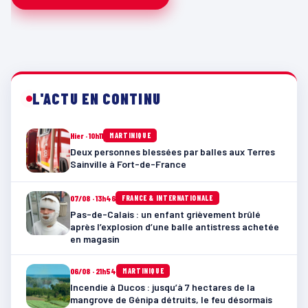
L'ACTU EN CONTINU
Hier · 10h11
MARTINIQUE
Deux personnes blessées par balles aux Terres
Sainville à Fort-de-France
07/08 · 13h46
FRANCE & INTERNATIONALE
Pas-de-Calais : un enfant grièvement brûlé
après l’explosion d’une balle antistress achetée
en magasin
06/08 · 21h54
MARTINIQUE
Incendie à Ducos : jusqu’à 7 hectares de la
mangrove de Génipa détruits, le feu désormais