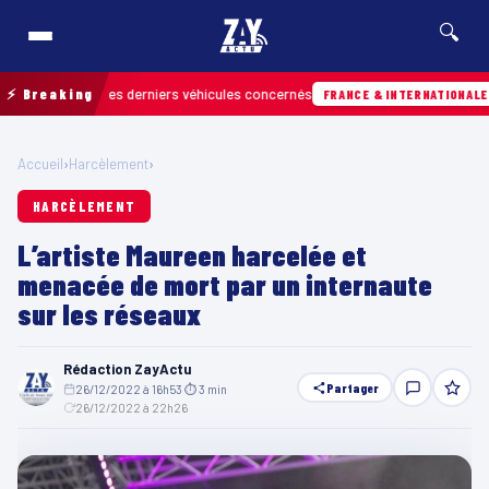
🔍
etrouver les derniers véhicules concernés
⚡ Breaking
07/0
FRANCE & INTERNATIONALE
Accueil
›
Harcèlement
›
HARCÈLEMENT
L’artiste Maureen harcelée et
menacée de mort par un internaute
sur les réseaux
Rédaction ZayActu
Partager
26/12/2022 à 16h53
·
⏱ 3 min
·
26/12/2022 à 22h26