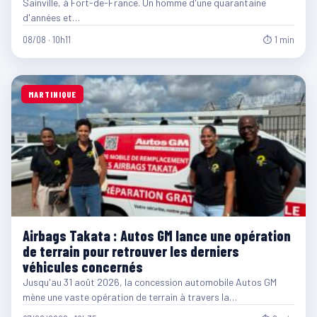
Sainville, à Fort-de-France. Un homme d'une quarantaine
d'années et…
08/08 · 10h11
⏱ 1 min
MARTINIQUE
Airbags Takata : Autos GM lance une opération
de terrain pour retrouver les derniers
véhicules concernés
Jusqu'au 31 août 2026, la concession automobile Autos GM
mène une vaste opération de terrain à travers la…