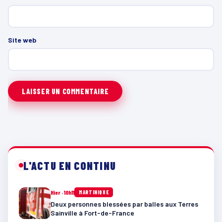
Site web
L'ACTU EN CONTINU
Hier · 10h11
MARTINIQUE
Deux personnes blessées par balles aux Terres
Sainville à Fort-de-France