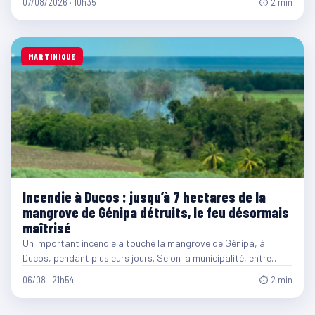
07/08/2026 · 10h35
⏱ 2 min
MARTINIQUE
Incendie à Ducos : jusqu’à 7 hectares de la
mangrove de Génipa détruits, le feu désormais
maîtrisé
Un important incendie a touché la mangrove de Génipa, à
Ducos, pendant plusieurs jours. Selon la municipalité, entre…
06/08 · 21h54
⏱ 2 min