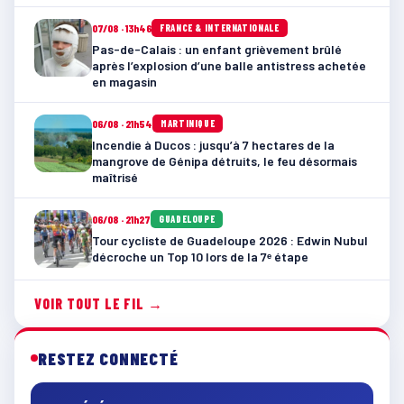
07/08 · 13h46
FRANCE & INTERNATIONALE
Pas-de-Calais : un enfant grièvement brûlé
après l’explosion d’une balle antistress achetée
en magasin
06/08 · 21h54
MARTINIQUE
Incendie à Ducos : jusqu’à 7 hectares de la
mangrove de Génipa détruits, le feu désormais
maîtrisé
06/08 · 21h27
GUADELOUPE
Tour cycliste de Guadeloupe 2026 : Edwin Nubul
décroche un Top 10 lors de la 7ᵉ étape
VOIR TOUT LE FIL →
RESTEZ CONNECTÉ