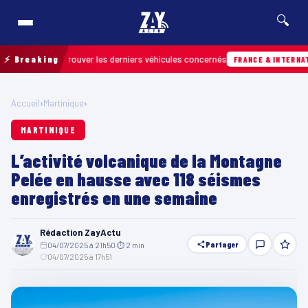
🔍
n pour retrouver les derniers véhicules concernés
⚡ Breaking
FRANCE & INTERNATIONAL
Accueil
›
Martinique
›
MARTINIQUE
L’activité volcanique de la Montagne
Pelée en hausse avec 118 séismes
enregistrés en une semaine
Rédaction ZayActu
Partager
04/07/2025 à 21h50
·
⏱ 2 min
·
04/07/2025 à 17h51