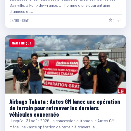
Sainville, à Fort-de-France. Un homme d'une quarantaine
d'années et…
08/08 · 10h11
⏱ 1 min
MARTINIQUE
Airbags Takata : Autos GM lance une opération
de terrain pour retrouver les derniers
véhicules concernés
Jusqu'au 31 août 2026, la concession automobile Autos GM
mène une vaste opération de terrain à travers la…