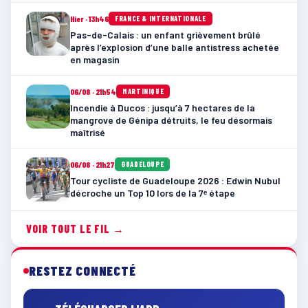
Hier · 13h46
FRANCE & INTERNATIONALE
Pas-de-Calais : un enfant grièvement brûlé
après l’explosion d’une balle antistress achetée
en magasin
06/08 · 21h54
MARTINIQUE
Incendie à Ducos : jusqu’à 7 hectares de la
mangrove de Génipa détruits, le feu désormais
maîtrisé
06/08 · 21h27
GUADELOUPE
Tour cycliste de Guadeloupe 2026 : Edwin Nubul
décroche un Top 10 lors de la 7ᵉ étape
VOIR TOUT LE FIL →
RESTEZ CONNECTÉ