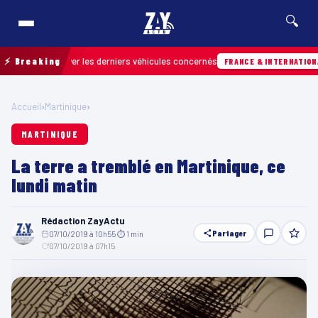
🔍
our retrouver les derniers véhicules concernés
⚡ Breaking
FRANCE & INTERNATIONALE
Accueil
›
Martinique
›
MARTINIQUE
La terre a tremblé en Martinique, ce
lundi matin
Rédaction ZayActu
Partager
07/10/2019 à 10h55
·
⏱ 1 min
·
07/10/2019 à 07h15