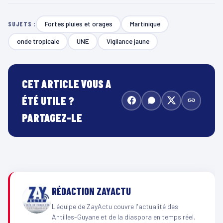
Fortes pluies et orages
Martinique
SUJETS :
onde tropicale
UNE
Vigilance jaune
CET ARTICLE VOUS A
ÉTÉ UTILE ?
PARTAGEZ-LE
RÉDACTION ZAYACTU
L'équipe de ZayActu couvre l'actualité des
Antilles-Guyane et de la diaspora en temps réel.