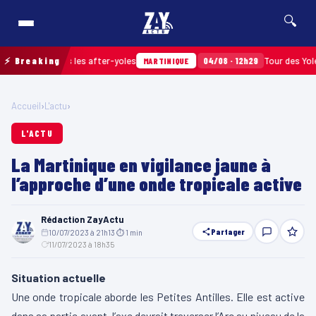
🔍
assés après les after-yoles
⚡ Breaking
04/08 · 12h29
Tour des Yoles et 
MARTINIQUE
Accueil
›
L'actu
›
L'ACTU
La Martinique en vigilance jaune à
l’approche d’une onde tropicale active
Rédaction ZayActu
Partager
10/07/2023 à 21h13
·
⏱ 1 min
·
11/07/2023 à 18h35
Situation actuelle
Une onde tropicale aborde les Petites Antilles. Elle est active
dans sa partie avant, l’axe devrait traverser l’Arc au niveau de la