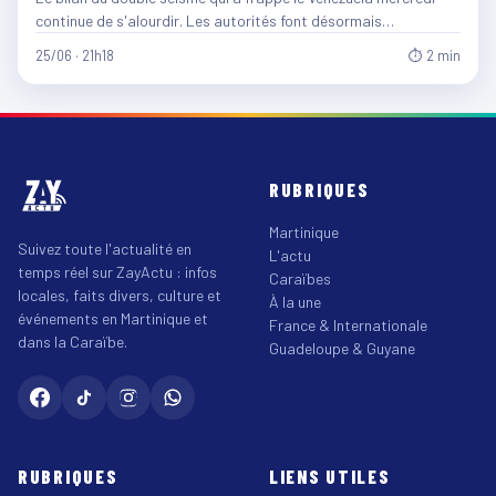
continue de s'alourdir. Les autorités font désormais…
25/06 · 21h18
⏱ 2 min
RUBRIQUES
Martinique
Suivez toute l'actualité en
L'actu
temps réel sur ZayActu : infos
Caraïbes
locales, faits divers, culture et
À la une
événements en Martinique et
France & Internationale
dans la Caraïbe.
Guadeloupe & Guyane
RUBRIQUES
LIENS UTILES