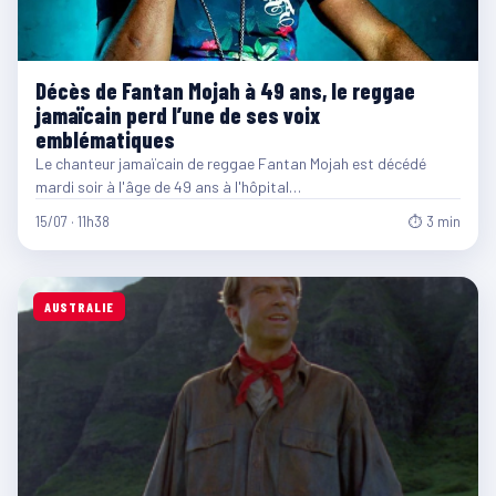
Décès de Fantan Mojah à 49 ans, le reggae
jamaïcain perd l’une de ses voix
emblématiques
Le chanteur jamaïcain de reggae Fantan Mojah est décédé
mardi soir à l'âge de 49 ans à l'hôpital…
15/07 · 11h38
⏱ 3 min
AUSTRALIE