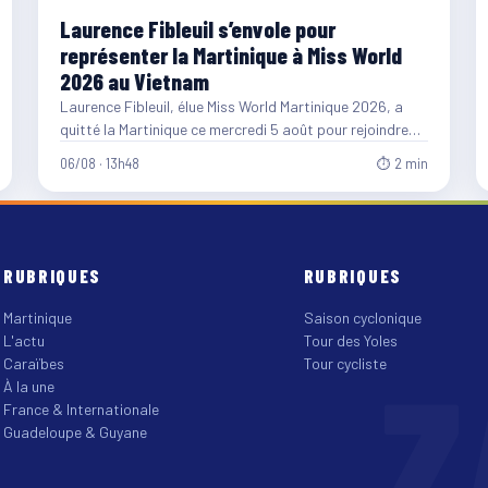
Laurence Fibleuil s’envole pour
représenter la Martinique à Miss World
2026 au Vietnam
Laurence Fibleuil, élue Miss World Martinique 2026, a
quitté la Martinique ce mercredi 5 août pour rejoindre
le…
06/08 · 13h48
⏱ 2 min
RUBRIQUES
RUBRIQUES
Martinique
Saison cyclonique
L'actu
Tour des Yoles
Z
Caraïbes
Tour cycliste
À la une
France & Internationale
Guadeloupe & Guyane