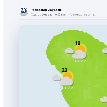
Rédaction ZayActu
29/01/2019 à 12h10
·
⏱ 1 min
·
29/01/2019 à 08h27