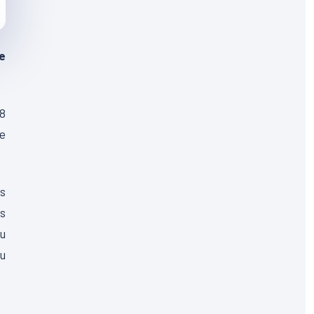
se
18
e
s
s
du
au