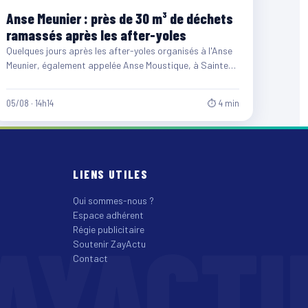
Anse Meunier : près de 30 m³ de déchets
ramassés après les after-yoles
Quelques jours après les after-yoles organisés à l'Anse
Meunier, également appelée Anse Moustique, à Sainte-
Anne, les équipes du…
05/08 · 14h14
⏱ 4 min
LIENS UTILES
Qui sommes-nous ?
Espace adhérent
AYACT
Régie publicitaire
Soutenir ZayActu
Contact