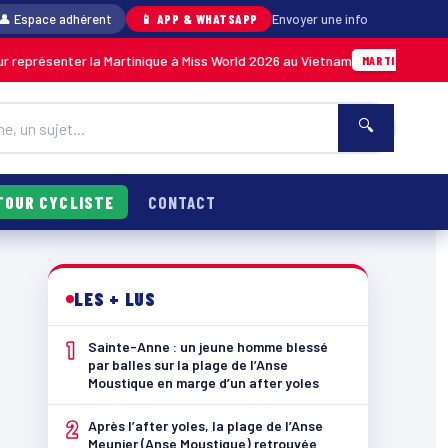
👤 Espace adhérent
📱 APP & WHATSAPP
Envoyer une info
enter la Martinique à Miss World 2026 au Vietnam
05/08 · 1
MARTINIQUE
🔍
TOUR CYCLISTE
CONTACT
LES + LUS
1
Sainte-Anne : un jeune homme blessé
par balles sur la plage de l’Anse
Moustique en marge d’un after yoles
2
Après l’after yoles, la plage de l’Anse
Meunier (Anse Moustique) retrouvée