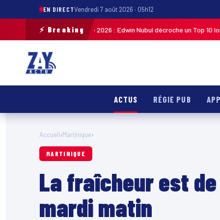
EN DIRECT
Vendredi 7 août 2026 · 05h12
⚡ Breaking
cycliste de Guadeloupe 2026 : Edwin Nubul décroche un Top 10 lors de la 7
ACTUS
RÉGIE PUB
APP
Accueil
›
Martinique
›
MARTINIQUE
La fraîcheur est de
mardi matin