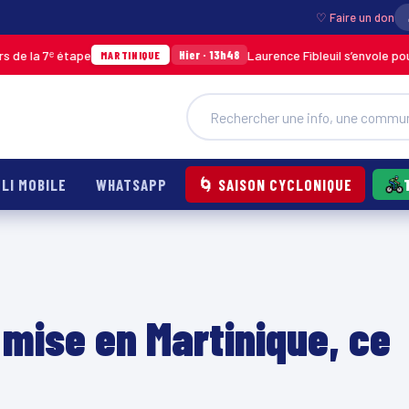
♡ Faire un don
ᵉ étape
Laurence Fibleuil s’envole pour représ
Hier · 13h48
MARTINIQUE
LI MOBILE
WHATSAPP
🌀 SAISON CYCLONIQUE
 mise en Martinique, ce