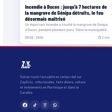
Incendie à Ducos : jusqu’à 7 hectares de
la mangrove de Génipa détruits, le feu
désormais maîtrisé
Un important incendie a touché la mangrove de Génipa,
à Ducos, pendant plusieurs jours. Selon la municipalité,
entre…
06/08 · 21h54
⏱ 2 min
Suivez toute l'actualité en temps réel sur
ZayActu : infos locales, faits divers, culture
et événements en Martinique et dans la
Caraïbe.