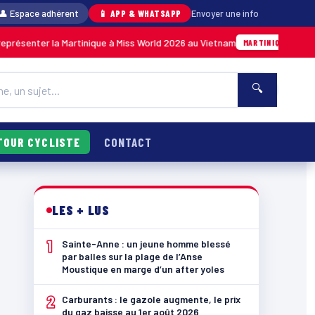
👤 Espace adhérent
📱 APP & WHATSAPP
Envoyer une info
la Martinique à Miss World 2026 au Vietnam
An
05/08 · 14h14
MARTINIQUE
🔍
TOUR CYCLISTE
CONTACT
LES + LUS
1
Sainte-Anne : un jeune homme blessé
par balles sur la plage de l’Anse
Moustique en marge d’un after yoles
2
Carburants : le gazole augmente, le prix
du gaz baisse au 1er août 2026