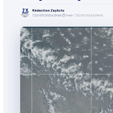
Rédaction ZayActu
22/07/2020 à 13h05
·
⏱ 1 min
·
22/07/2020 à 09h10