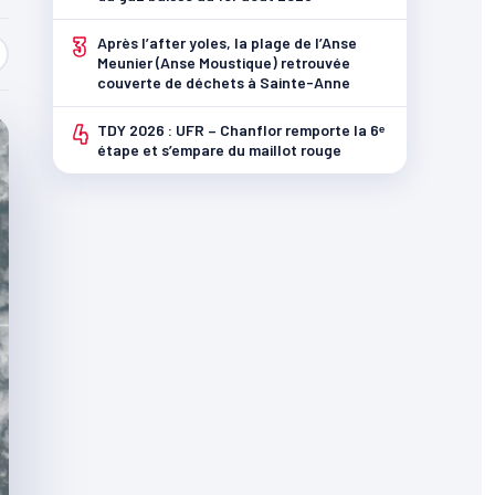
3
Après l’after yoles, la plage de l’Anse
Meunier (Anse Moustique) retrouvée
couverte de déchets à Sainte-Anne
4
TDY 2026 : UFR – Chanflor remporte la 6ᵉ
étape et s’empare du maillot rouge