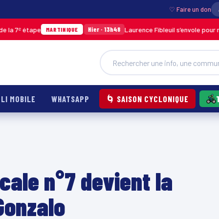
♡ Faire un don
e
Laurence Fibleuil s’envole pour représenter 
Hier · 13h48
MARTINIQUE
LI MOBILE
WHATSAPP
🌀 SAISON CYCLONIQUE
cale n°7 devient la
Gonzalo