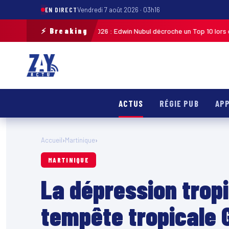
EN DIRECT
Vendredi 7 août 2026 · 03h16
⚡ Breaking
e de Guadeloupe 2026 : Edwin Nubul décroche un Top 10 lors de la 7ᵉ étap
ACTUS
RÉGIE PUB
APP
Accueil
›
Martinique
›
MARTINIQUE
La dépression tropi
tempête tropicale 