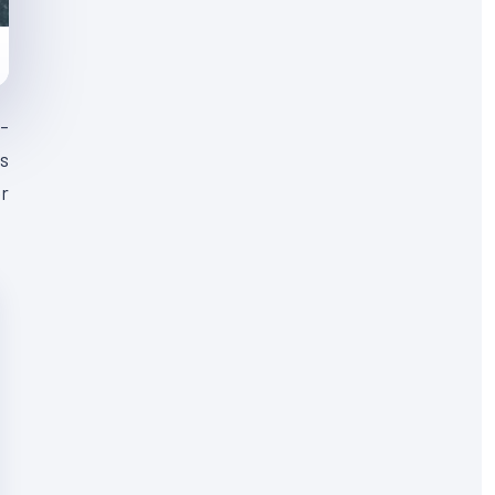
i-
ns
er