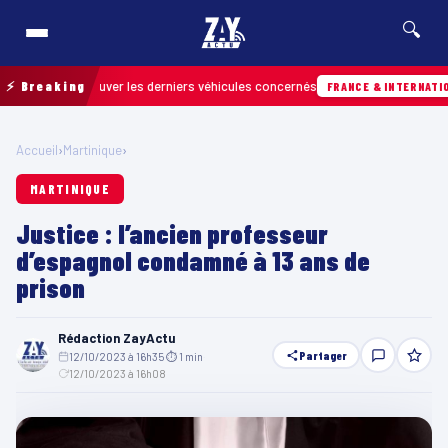
🔍
our retrouver les derniers véhicules concernés
⚡ Breaking
FRANCE & INTERNATIONALE
Accueil
›
Martinique
›
MARTINIQUE
Justice : l’ancien professeur
d’espagnol condamné à 13 ans de
prison
Rédaction ZayActu
Partager
12/10/2023 à 16h35
·
⏱ 1 min
·
12/10/2023 à 16h08