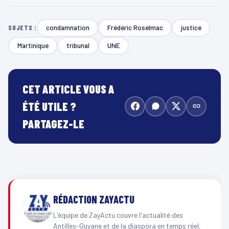
condamnation
Frédéric Roselmac
justice
SUJETS :
Martinique
tribunal
UNE
CET ARTICLE VOUS A
ÉTÉ UTILE ?
PARTAGEZ-LE
RÉDACTION ZAYACTU
L'équipe de ZayActu couvre l'actualité des
Antilles-Guyane et de la diaspora en temps réel.