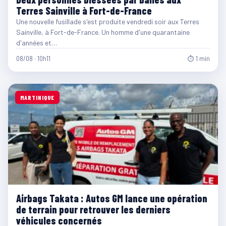
Terres Sainville à Fort-de-France
Une nouvelle fusillade s'est produite vendredi soir aux Terres
Sainville, à Fort-de-France. Un homme d'une quarantaine
d'années et…
08/08 · 10h11
⏱ 1 min
MARTINIQUE
Airbags Takata : Autos GM lance une opération
de terrain pour retrouver les derniers
véhicules concernés