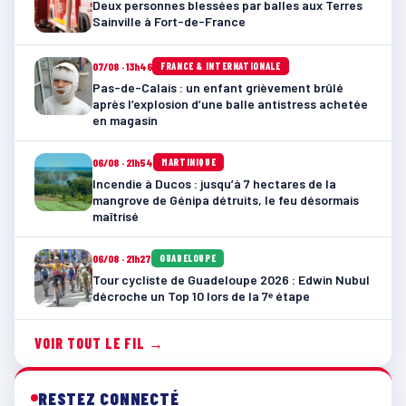
Deux personnes blessées par balles aux Terres
Sainville à Fort-de-France
07/08 · 13h46
FRANCE & INTERNATIONALE
Pas-de-Calais : un enfant grièvement brûlé
après l’explosion d’une balle antistress achetée
en magasin
06/08 · 21h54
MARTINIQUE
Incendie à Ducos : jusqu’à 7 hectares de la
mangrove de Génipa détruits, le feu désormais
maîtrisé
06/08 · 21h27
GUADELOUPE
Tour cycliste de Guadeloupe 2026 : Edwin Nubul
décroche un Top 10 lors de la 7ᵉ étape
VOIR TOUT LE FIL →
RESTEZ CONNECTÉ