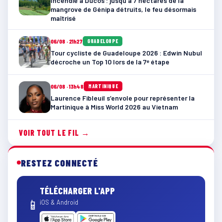
Incendie à Ducos : jusqu’à 7 hectares de la
mangrove de Génipa détruits, le feu désormais
maîtrisé
06/08 · 21h27
GUADELOUPE
Tour cycliste de Guadeloupe 2026 : Edwin Nubul
décroche un Top 10 lors de la 7ᵉ étape
06/08 · 13h48
MARTINIQUE
Laurence Fibleuil s’envole pour représenter la
Martinique à Miss World 2026 au Vietnam
VOIR TOUT LE FIL →
RESTEZ CONNECTÉ
TÉLÉCHARGER L'APP
📱
iOS & Android