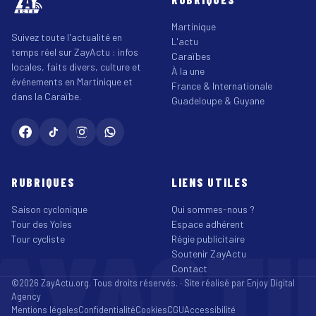
Martinique
Suivez toute l'actualité en
L'actu
temps réel sur ZayActu : infos
Caraïbes
locales, faits divers, culture et
À la une
événements en Martinique et
France & Internationale
dans la Caraïbe.
Guadeloupe & Guyane
RUBRIQUES
LIENS UTILES
Saison cyclonique
Qui sommes-nous ?
Tour des Yoles
Espace adhérent
AYACT
Tour cycliste
Régie publicitaire
Soutenir ZayActu
Contact
©2026 ZayActu.org. Tous droits réservés. · Site réalisé par
Enjoy Digital
Agency
Mentions légales
Confidentialité
Cookies
CGU
Accessibilité