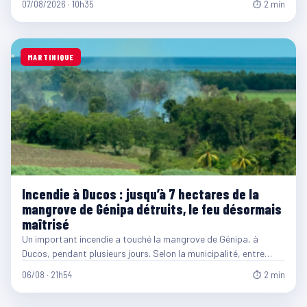
07/08/2026 · 10h35
⏱ 2 min
MARTINIQUE
Incendie à Ducos : jusqu’à 7 hectares de la
mangrove de Génipa détruits, le feu désormais
maîtrisé
Un important incendie a touché la mangrove de Génipa, à
Ducos, pendant plusieurs jours. Selon la municipalité, entre…
06/08 · 21h54
⏱ 2 min