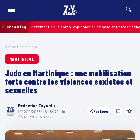
🔍
enfant grièvement brûlé après l’explosion d’une balle antistress achetée en 
⚡ Breaking
Accueil
›
Martinique
›
MARTINIQUE
Judo en Martinique : une mobilisation
forte contre les violences sexistes et
sexuelles
Rédaction ZayActu
Partager
22/12/2025 à 15h18
·
⏱ 2 min
·
21/01/2026 à 14h32