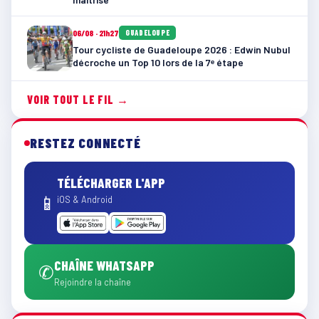
06/08 · 21h27
GUADELOUPE
Tour cycliste de Guadeloupe 2026 : Edwin Nubul
décroche un Top 10 lors de la 7ᵉ étape
VOIR TOUT LE FIL →
RESTEZ CONNECTÉ
TÉLÉCHARGER L'APP
📱
iOS & Android
CHAÎNE WHATSAPP
✆
Rejoindre la chaîne