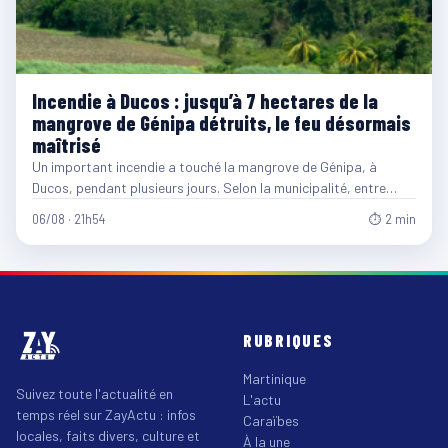
Incendie à Ducos : jusqu’à 7 hectares de la
mangrove de Génipa détruits, le feu désormais
maîtrisé
Un important incendie a touché la mangrove de Génipa, à
Ducos, pendant plusieurs jours. Selon la municipalité, entre…
06/08 · 21h54
⏱ 2 min
RUBRIQUES
Martinique
Suivez toute l'actualité en
L'actu
temps réel sur ZayActu : infos
Caraïbes
locales, faits divers, culture et
À la une