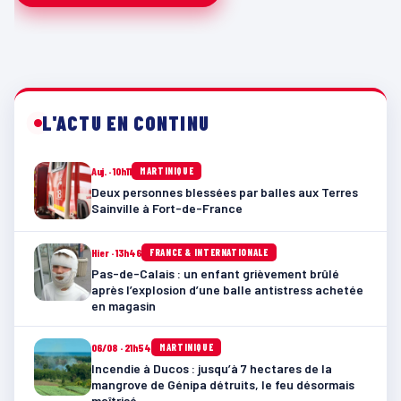
L'ACTU EN CONTINU
Auj. · 10h11
MARTINIQUE
Deux personnes blessées par balles aux Terres
Sainville à Fort-de-France
Hier · 13h46
FRANCE & INTERNATIONALE
Pas-de-Calais : un enfant grièvement brûlé
après l’explosion d’une balle antistress achetée
en magasin
06/08 · 21h54
MARTINIQUE
Incendie à Ducos : jusqu’à 7 hectares de la
mangrove de Génipa détruits, le feu désormais
maîtrisé