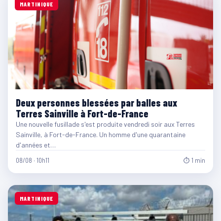
MARTINIQUE
Deux personnes blessées par balles aux
Terres Sainville à Fort-de-France
Une nouvelle fusillade s'est produite vendredi soir aux Terres
Sainville, à Fort-de-France. Un homme d'une quarantaine
d'années et…
08/08 · 10h11
⏱ 1 min
MARTINIQUE