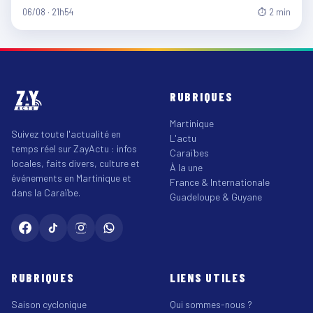
06/08 · 21h54
⏱ 2 min
RUBRIQUES
Martinique
Suivez toute l'actualité en
L'actu
temps réel sur ZayActu : infos
Caraïbes
locales, faits divers, culture et
À la une
événements en Martinique et
France & Internationale
dans la Caraïbe.
Guadeloupe & Guyane
RUBRIQUES
LIENS UTILES
Saison cyclonique
Qui sommes-nous ?