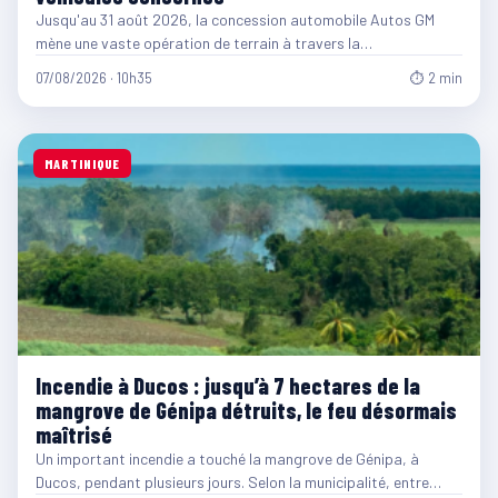
Jusqu'au 31 août 2026, la concession automobile Autos GM
mène une vaste opération de terrain à travers la…
07/08/2026 · 10h35
⏱ 2 min
MARTINIQUE
Incendie à Ducos : jusqu’à 7 hectares de la
mangrove de Génipa détruits, le feu désormais
maîtrisé
Un important incendie a touché la mangrove de Génipa, à
Ducos, pendant plusieurs jours. Selon la municipalité, entre…