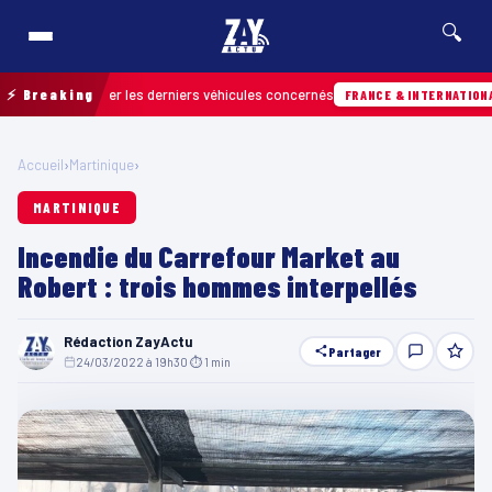
🔍
r retrouver les derniers véhicules concernés
⚡ Breaking
FRANCE & INTERNATIONALE
Accueil
›
Martinique
›
MARTINIQUE
Incendie du Carrefour Market au
Robert : trois hommes interpellés
Rédaction ZayActu
Partager
24/03/2022 à 19h30
·
⏱ 1 min