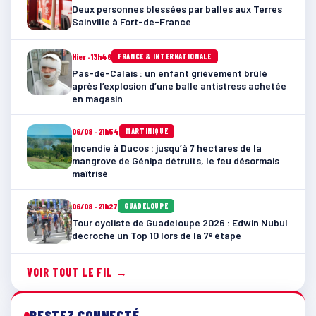
Deux personnes blessées par balles aux Terres
Sainville à Fort-de-France
Hier · 13h46
FRANCE & INTERNATIONALE
Pas-de-Calais : un enfant grièvement brûlé
après l’explosion d’une balle antistress achetée
en magasin
06/08 · 21h54
MARTINIQUE
Incendie à Ducos : jusqu’à 7 hectares de la
mangrove de Génipa détruits, le feu désormais
maîtrisé
06/08 · 21h27
GUADELOUPE
Tour cycliste de Guadeloupe 2026 : Edwin Nubul
décroche un Top 10 lors de la 7ᵉ étape
VOIR TOUT LE FIL →
RESTEZ CONNECTÉ