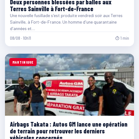
Deux personnes blessées par balles aux
Terres Sainville à Fort-de-France
Une nouvelle fusillade s'est produite vendredi soir aux Terres
Sainville, à Fort-de-France. Un homme d'une quarantaine
d'années et…
08/08 · 10h11
⏱ 1 min
MARTINIQUE
Airbags Takata : Autos GM lance une opération
de terrain pour retrouver les derniers
véhicules concernés