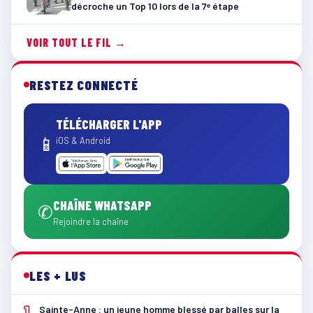
décroche un Top 10 lors de la 7ᵉ étape
VOIR TOUT LE FIL →
RESTEZ CONNECTÉ
TÉLÉCHARGER L'APP
📱
iOS & Android
CHAÎNE WHATSAPP
✆
Rejoindre la chaîne
LES + LUS
1
Sainte-Anne : un jeune homme blessé par balles sur la