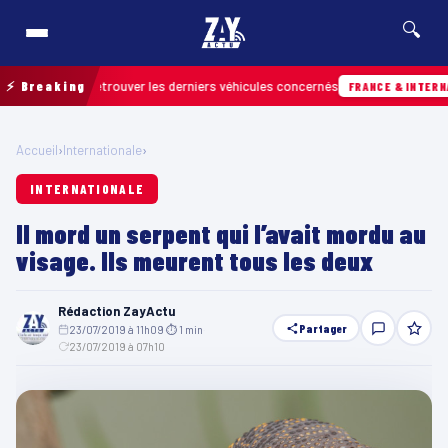
🔍
ain pour retrouver les derniers véhicules concernés
⚡ Breaking
FRANCE & INTERNATIONA
Accueil
›
Internationale
›
INTERNATIONALE
Il mord un serpent qui l’avait mordu au
visage. Ils meurent tous les deux
Rédaction ZayActu
Partager
23/07/2019 à 11h09
·
⏱ 1 min
·
23/07/2019 à 07h10