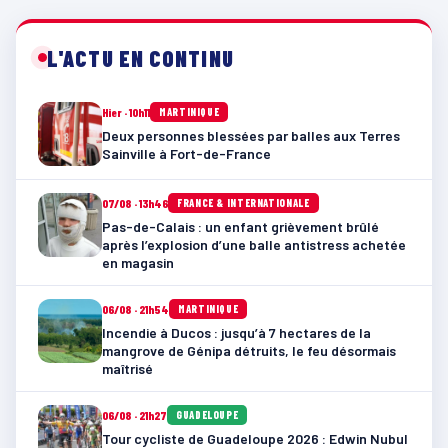
L'ACTU EN CONTINU
Hier · 10h11
MARTINIQUE
Deux personnes blessées par balles aux Terres
Sainville à Fort-de-France
07/08 · 13h46
FRANCE & INTERNATIONALE
Pas-de-Calais : un enfant grièvement brûlé
après l’explosion d’une balle antistress achetée
en magasin
06/08 · 21h54
MARTINIQUE
Incendie à Ducos : jusqu’à 7 hectares de la
mangrove de Génipa détruits, le feu désormais
maîtrisé
06/08 · 21h27
GUADELOUPE
Tour cycliste de Guadeloupe 2026 : Edwin Nubul