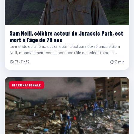
Sam Neill, célèbre acteur de Jurassic Park, est
mort à l’âge de 78 ans
Le monde du cinéma est en deuil. L'acteur néo-zélandais Sam
Neill, mondialement connu pour son rôle du paléontologue…
13/07 · 11h32
⏱ 3 min
INTERNATIONALE