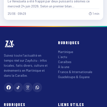
Le Venezuela a été frappé par deux puissants séismes ce
mercredi 24 juin 2026. Selon un premier bilan…
25/06 · 09h29
⏱ 1 min
RUBRIQUES
Martinique
Suivez toute l'actualité en
L'actu
temps réel sur ZayActu : infos
Caraïbes
locales, faits divers, culture et
À la une
événements en Martinique et
France & Internationale
dans la Caraïbe.
Guadeloupe & Guyane
RUBRIQUES
LIENS UTILES