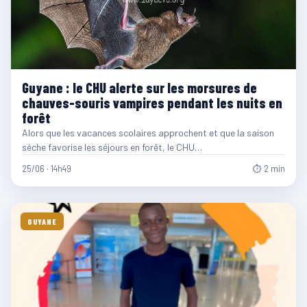
Guyane : le CHU alerte sur les morsures de
chauves-souris vampires pendant les nuits en
forêt
Alors que les vacances scolaires approchent et que la saison
sèche favorise les séjours en forêt, le CHU…
25/06 · 14h49
⏱ 2 min
GUYANE