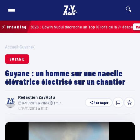
🔍
Guadeloupe 2026 : Edwin Nubul décroche un Top 10 lors de la 7ᵉ étape
⚡ Breaking
MARTIN
Accueil
›
Guyane
›
GUYANE
Guyane : un homme sur une nacelle
élévatrice électrisé sur un chantier
Rédaction ZayActu
Partager
14/11/2019 à 21h13
·
⏱ 1 min
·
14/11/2019 à 17h31