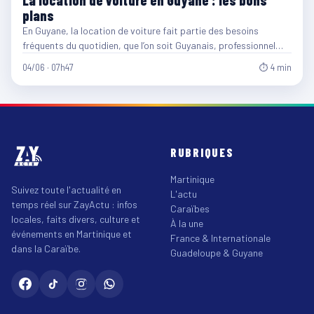
La location de voiture en Guyane : les bons
plans
En Guyane, la location de voiture fait partie des besoins
fréquents du quotidien, que l’on soit Guyanais, professionnel…
04/06 · 07h47
⏱ 4 min
RUBRIQUES
Martinique
Suivez toute l'actualité en
L'actu
temps réel sur ZayActu : infos
Caraïbes
locales, faits divers, culture et
À la une
événements en Martinique et
France & Internationale
dans la Caraïbe.
Guadeloupe & Guyane