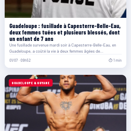
Guadeloupe : fusillade à Capesterre-Belle-Eau,
deux femmes tuées et plusieurs blessés, dont
un enfant de 7 ans
Une fusillade survenue mardi soir à Capesterre-Belle-Eau, en
Guadeloupe, a coûté la vie à deux femmes âgées de…
01/07 · 09h52
⏱ 1 min
GUADELOUPE & GUYANE