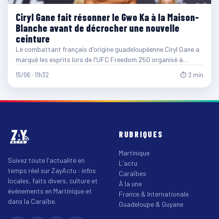
Ciryl Gane fait résonner le Gwo Ka à la Maison-
Blanche avant de décrocher une nouvelle
ceinture
Le combattant français d'origine guadeloupéenne Ciryl Gane a
marqué les esprits lors de l'UFC Freedom 250 organisé à…
15/06 · 11h32
⏱ 2 min
RUBRIQUES
Martinique
Suivez toute l'actualité en
L'actu
temps réel sur ZayActu : infos
Caraïbes
locales, faits divers, culture et
À la une
événements en Martinique et
France & Internationale
dans la Caraïbe.
Guadeloupe & Guyane