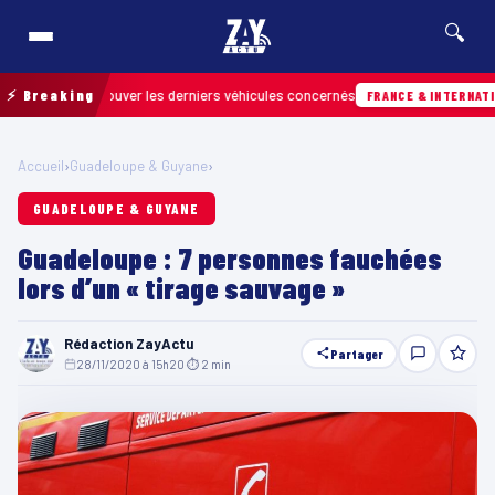
🔍
 pour retrouver les derniers véhicules concernés
⚡ Breaking
FRANCE & INTERNATIONALE
Accueil
›
Guadeloupe & Guyane
›
GUADELOUPE & GUYANE
Guadeloupe : 7 personnes fauchées
lors d’un « tirage sauvage »
Rédaction ZayActu
Partager
28/11/2020 à 15h20
·
⏱ 2 min