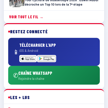
décroche un Top 10 lors de la 7ᵉ étape
VOIR TOUT LE FIL →
RESTEZ CONNECTÉ
TÉLÉCHARGER L'APP
📱
iOS & Android
CHAÎNE WHATSAPP
✆
Rejoindre la chaîne
LES + LUS