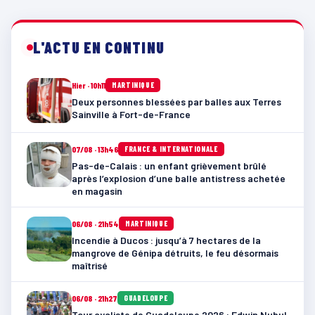
L'ACTU EN CONTINU
Hier · 10h11
MARTINIQUE
Deux personnes blessées par balles aux Terres
Sainville à Fort-de-France
07/08 · 13h46
FRANCE & INTERNATIONALE
Pas-de-Calais : un enfant grièvement brûlé
après l’explosion d’une balle antistress achetée
en magasin
06/08 · 21h54
MARTINIQUE
Incendie à Ducos : jusqu’à 7 hectares de la
mangrove de Génipa détruits, le feu désormais
maîtrisé
06/08 · 21h27
GUADELOUPE
Tour cycliste de Guadeloupe 2026 : Edwin Nubul