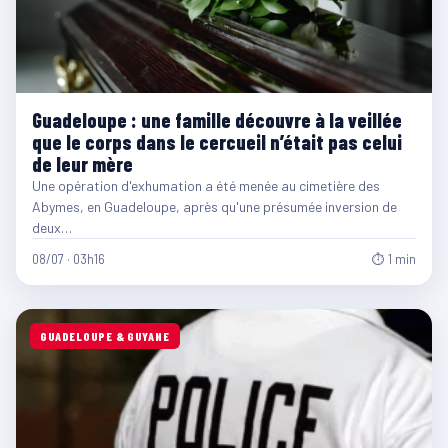
Guadeloupe : une famille découvre à la veillée
que le corps dans le cercueil n’était pas celui
de leur mère
Une opération d'exhumation a été menée au cimetière des
Abymes, en Guadeloupe, après qu'une présumée inversion de
deux…
08/07 · 03h16
⏱ 1 min
GUADELOUPE & GUYANE