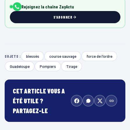
Rejoignez la chaîne ZayActu
S'ABONNER
blessés
course sauvage
force de l'ordre
SUJETS :
Guadeloupe
Pompiers
Tirage
CET ARTICLE VOUS A
ÉTÉ UTILE ?
PARTAGEZ-LE