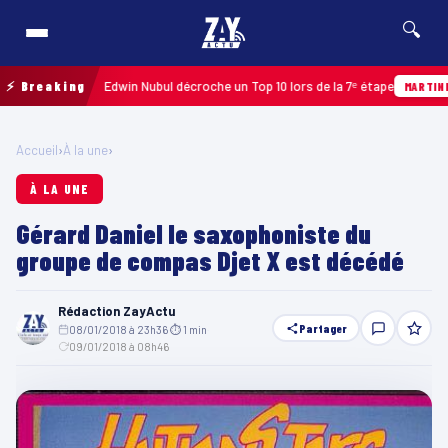
🔍
loupe 2026 : Edwin Nubul décroche un Top 10 lors de la 7ᵉ étape
⚡ Breaking
MARTINIQUE
Accueil
›
À la une
›
À LA UNE
Gérard Daniel le saxophoniste du
groupe de compas Djet X est décédé
Rédaction ZayActu
Partager
08/01/2018 à 23h36
·
⏱ 1 min
·
09/01/2018 à 08h46