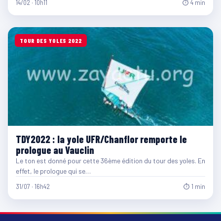
14/02 · 10h11
⏱ 4 min
TOUR DES YOLES 2022
TDY2022 : la yole UFR/Chanflor remporte le
prologue au Vauclin
Le ton est donné pour cette 36ème édition du tour des yoles. En
effet, le prologue qui se…
31/07 · 16h42
⏱ 1 min