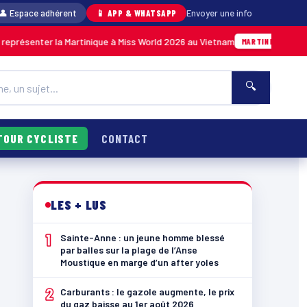
👤 Espace adhérent
📱 APP & WHATSAPP
Envoyer une info
ter la Martinique à Miss World 2026 au Vietnam
05/08 · 14h
MARTINIQUE
🔍
TOUR CYCLISTE
CONTACT
LES + LUS
1
Sainte-Anne : un jeune homme blessé
par balles sur la plage de l’Anse
Moustique en marge d’un after yoles
2
Carburants : le gazole augmente, le prix
du gaz baisse au 1er août 2026