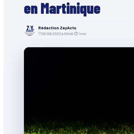
en Martinique
Rédaction ZayActu
03/09/2022 à 01h45
·
⏱ 1 min