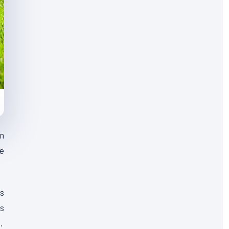
en
ne
es
es
.