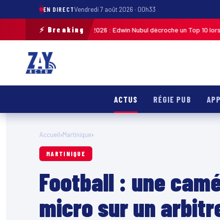
EN DIRECT
Vendredi 7 août 2026 · 00h33
⚡ Breaking
cliste de Guadeloupe 2026 : Edwin Nubul décroche un Top 10 lors de la 7ᵉ 
ACTUS
RÉGIE PUB
APP
Accueil
›
Martinique
›
MARTINIQUE
Football : une cam
micro sur un arbit