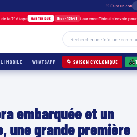
♡ Faire un don
étape
Laurence Fibleuil s’envole pour représen
Hier · 13h48
MARTINIQUE
LI MOBILE
WHATSAPP
🌀 SAISON CYCLONIQUE
éra embarquée et un
re, une grande première