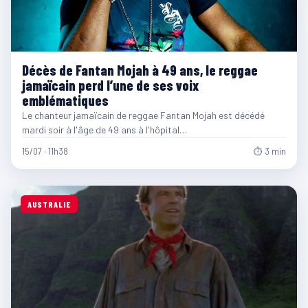
Décès de Fantan Mojah à 49 ans, le reggae
jamaïcain perd l’une de ses voix
emblématiques
Le chanteur jamaïcain de reggae Fantan Mojah est décédé
mardi soir à l'âge de 49 ans à l'hôpital…
15/07 · 11h38
⏱ 3 min
AUSTRALIE