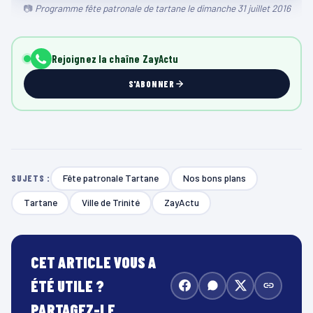
Programme fête patronale de tartane le dimanche 31 juillet 2016
Rejoignez la chaîne ZayActu
S'ABONNER
Fête patronale Tartane
Nos bons plans
SUJETS :
Tartane
Ville de Trinité
ZayActu
CET ARTICLE VOUS A
ÉTÉ UTILE ?
PARTAGEZ-LE