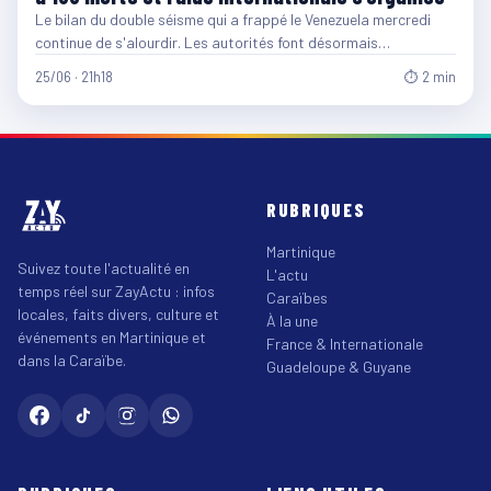
Le bilan du double séisme qui a frappé le Venezuela mercredi
continue de s'alourdir. Les autorités font désormais…
25/06 · 21h18
⏱ 2 min
RUBRIQUES
Martinique
Suivez toute l'actualité en
L'actu
temps réel sur ZayActu : infos
Caraïbes
locales, faits divers, culture et
À la une
événements en Martinique et
France & Internationale
dans la Caraïbe.
Guadeloupe & Guyane