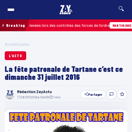
🔍
ractions relevées lors des contrôles des forces de l’ordre
⚡ Breaking
04/
MARTINIQUE
Accueil
›
L'actu
›
L'ACTU
La fête patronale de Tartane c’est ce
dimanche 31 juillet 2016
Rédaction ZayActu
Partager
28/07/2016 à 14h09
·
⏱ 1 min