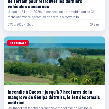
de terrain pour retrouver les derniers
véhicules concernés
Jusqu'au 31 août 2026, la concession automobile Autos GM
mène une vaste opération de terrain à travers la…
07/08/2026 · 10h35
⏱ 2 min
MARTINIQUE
Incendie à Ducos : jusqu’à 7 hectares de la
mangrove de Génipa détruits, le feu désormais
maîtrisé
Un important incendie a touché la mangrove de Génipa, à