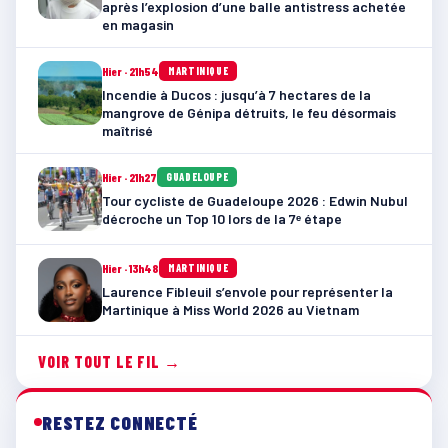
après l’explosion d’une balle antistress achetée
en magasin
Hier · 21h54
MARTINIQUE
Incendie à Ducos : jusqu’à 7 hectares de la
mangrove de Génipa détruits, le feu désormais
maîtrisé
Hier · 21h27
GUADELOUPE
Tour cycliste de Guadeloupe 2026 : Edwin Nubul
décroche un Top 10 lors de la 7ᵉ étape
Hier · 13h48
MARTINIQUE
Laurence Fibleuil s’envole pour représenter la
Martinique à Miss World 2026 au Vietnam
VOIR TOUT LE FIL →
RESTEZ CONNECTÉ