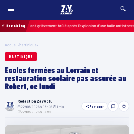
🔍
is : un enfant grièvement brûlé après l’explosion d’une balle antistress ache
⚡ Breaking
Accueil
›
Martinique
›
MARTINIQUE
Ecoles fermées au Lorrain et
restauration scolaire pas assurée au
Robert, ce lundi
Rédaction ZayActu
Partager
22/09/2025 à 08h49
·
⏱ 1 min
·
22/09/2025 à 04h51