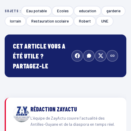
Eau potable
Ecoles
education
garderie
SUJETS :
lorrain
Restauration scolaire
Robert
UNE
CET ARTICLE VOUS A
ÉTÉ UTILE ?
PARTAGEZ-LE
RÉDACTION ZAYACTU
L'équipe de ZayActu couvre l'actualité des
Antilles-Guyane et de la diaspora en temps réel.