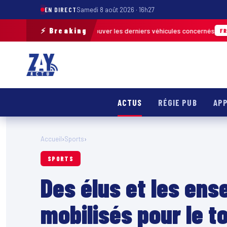
EN DIRECT
Samedi 8 août 2026 · 16h27
⚡ Breaking
e terrain pour retrouver les derniers véhicules concernés
FRANCE & INTE
ACTUS
RÉGIE PUB
APP
Accueil
›
Sports
›
SPORTS
Des élus et les ens
mobilisés pour le t