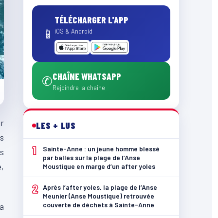
TÉLÉCHARGER L'APP
📱
iOS & Android
CHAÎNE WHATSAPP
✆
Rejoindre la chaîne
ur
LES + LUS
es
1
Sainte-Anne : un jeune homme blessé
es
par balles sur la plage de l’Anse
e,
Moustique en marge d’un after yoles
2
Après l’after yoles, la plage de l’Anse
Meunier (Anse Moustique) retrouvée
couverte de déchets à Sainte-Anne
la