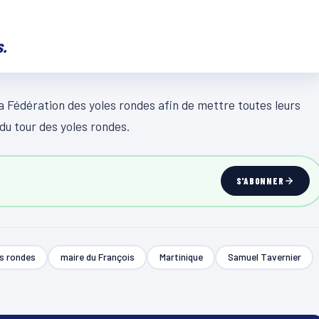
s.
la Fédération des yoles rondes afin de mettre toutes leurs
 du tour des yoles rondes.
S'ABONNER
es rondes
maire du François
Martinique
Samuel Tavernier