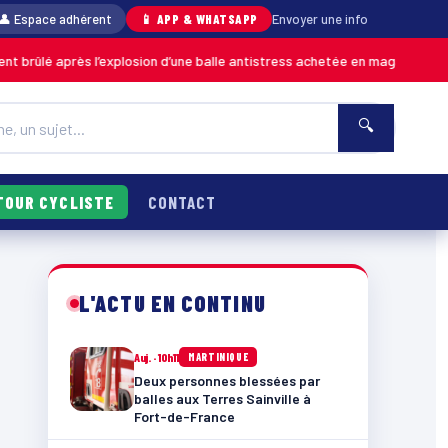
👤 Espace adhérent
📱 APP & WHATSAPP
Envoyer une info
ès l’explosion d’une balle antistress achetée en magasin
MARTINIQUE
🔍
TOUR CYCLISTE
CONTACT
L'ACTU EN CONTINU
Auj. · 10h11
MARTINIQUE
Deux personnes blessées par
balles aux Terres Sainville à
Fort-de-France