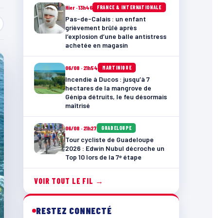
Hier · 13h46
FRANCE & INTERNATIONALE
Pas-de-Calais : un enfant
grièvement brûlé après
l’explosion d’une balle antistress
achetée en magasin
06/08 · 21h54
MARTINIQUE
Incendie à Ducos : jusqu’à 7
hectares de la mangrove de
Génipa détruits, le feu désormais
maîtrisé
06/08 · 21h27
GUADELOUPE
Tour cycliste de Guadeloupe
2026 : Edwin Nubul décroche un
Top 10 lors de la 7ᵉ étape
VOIR TOUT LE FIL →
RESTEZ CONNECTÉ