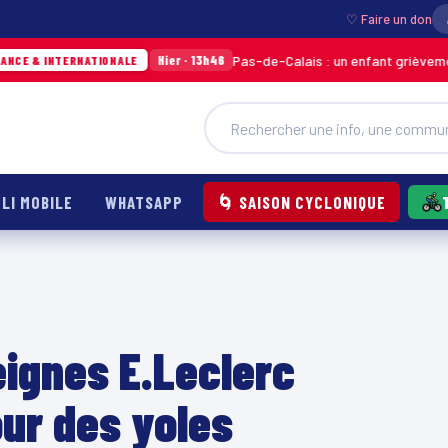
♡ Faire un don
Pas-de-Calais : un enfant grièvement brûlé apr
Hier · 13h46
RNATIONALE
LI MOBILE
WHATSAPP
🌀 SAISON CYCLONIQUE
eignes E.Leclerc
our des yoles