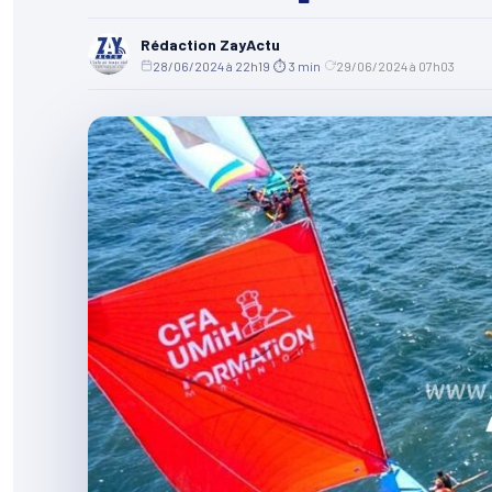
Rédaction ZayActu
28/06/2024 à 22h19
·
⏱ 3 min
·
29/06/2024 à 07h03