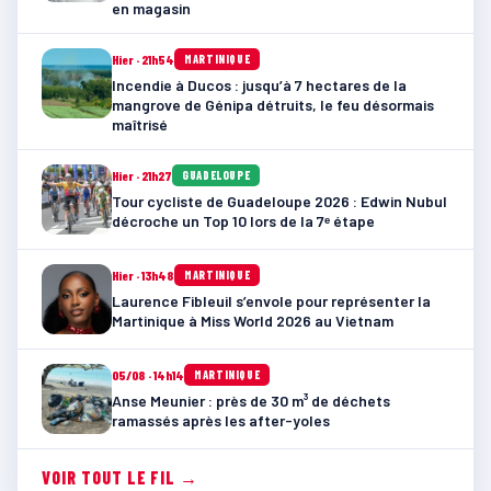
en magasin
Hier · 21h54
MARTINIQUE
Incendie à Ducos : jusqu’à 7 hectares de la
mangrove de Génipa détruits, le feu désormais
maîtrisé
Hier · 21h27
GUADELOUPE
Tour cycliste de Guadeloupe 2026 : Edwin Nubul
décroche un Top 10 lors de la 7ᵉ étape
Hier · 13h48
MARTINIQUE
Laurence Fibleuil s’envole pour représenter la
Martinique à Miss World 2026 au Vietnam
05/08 · 14h14
MARTINIQUE
Anse Meunier : près de 30 m³ de déchets
ramassés après les after-yoles
VOIR TOUT LE FIL →