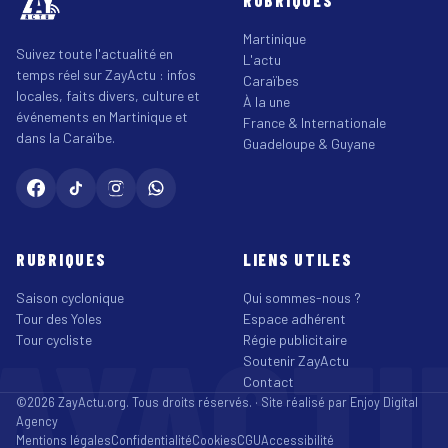
RUBRIQUES
Martinique
Suivez toute l'actualité en
L'actu
temps réel sur ZayActu : infos
Caraïbes
locales, faits divers, culture et
À la une
événements en Martinique et
France & Internationale
dans la Caraïbe.
Guadeloupe & Guyane
RUBRIQUES
LIENS UTILES
Saison cyclonique
Qui sommes-nous ?
Tour des Yoles
Espace adhérent
AYACT
Tour cycliste
Régie publicitaire
Soutenir ZayActu
Contact
©2026 ZayActu.org. Tous droits réservés. · Site réalisé par
Enjoy Digital
Agency
Mentions légales
Confidentialité
Cookies
CGU
Accessibilité