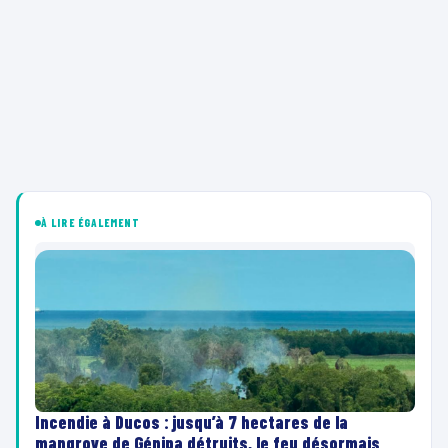
À LIRE ÉGALEMENT
Incendie à Ducos : jusqu’à 7 hectares de la
mangrove de Génipa détruits, le feu désormais