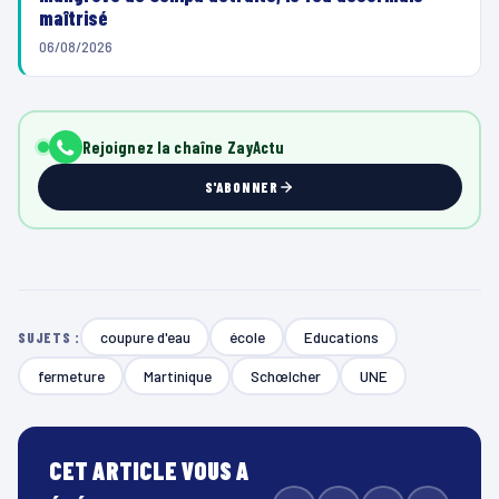
maîtrisé
06/08/2026
Rejoignez la chaîne ZayActu
S'ABONNER
coupure d'eau
école
Educations
SUJETS :
fermeture
Martinique
Schœlcher
UNE
CET ARTICLE VOUS A