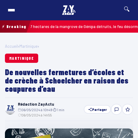
🔍
 : jusqu’à 7 hectares de la mangrove de Génipa détruits, le feu désormais maî
⚡ Breaking
Accueil
›
Martinique
›
MARTINIQUE
De nouvelles fermetures d’écoles et
de crèche à Schoelcher en raison des
coupures d’eau
Rédaction ZayActu
Partager
06/05/2024 à 10h49
·
⏱ 1 min
·
06/05/2024 à 14h55