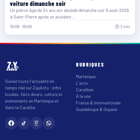
voiture dimanche soir
Un piéton âgé de 24 ans est décédé dimanche soir 9 août 2026
à Saint-Pierre après un accident…
10/08 · 10h05
⏱ 2 min
RUBRIQUES
Martinique
Suivez toute l'actualité en
L'actu
temps réel sur ZayActu : infos
Caraïbes
locales, faits divers, culture et
À la une
événements en Martinique et
France & Internationale
dans la Caraïbe.
Guadeloupe & Guyane