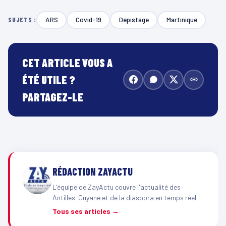
ARS
Covid-19
Dépistage
Martinique
SUJETS :
CET ARTICLE VOUS A
ÉTÉ UTILE ?
PARTAGEZ-LE
RÉDACTION ZAYACTU
L'équipe de ZayActu couvre l'actualité des
Antilles-Guyane et de la diaspora en temps réel.
Tous ses articles →