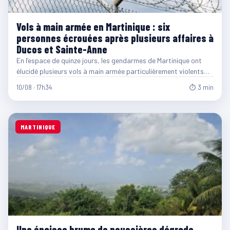
Vols à main armée en Martinique : six
personnes écrouées après plusieurs affaires à
Ducos et Sainte-Anne
En l’espace de quinze jours, les gendarmes de Martinique ont
élucidé plusieurs vols à main armée particulièrement violents…
10/08 · 17h34
⏱ 3 min
MARTINIQUE
Une épaisse brume de poussières dégrade