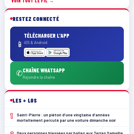
VOIR TOUT LE FIL →
RESTEZ CONNECTÉ
TÉLÉCHARGER L'APP
📱
iOS & Android
CHAÎNE WHATSAPP
✆
Rejoindre la chaîne
LES + LUS
1
Saint-Pierre : un piéton d’une vingtaine d’années
mortellement percuté par une voiture dimanche soir
2
Deux personnes blessées par balles aux Terres Sainville