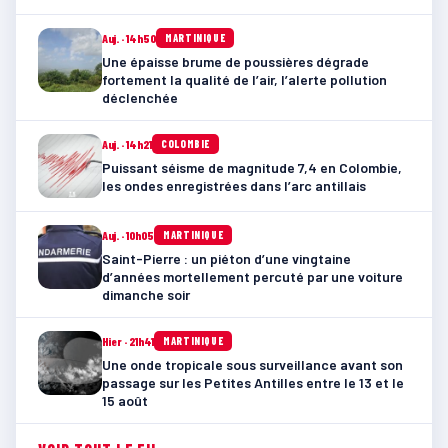
Auj. · 14h50
MARTINIQUE
Une épaisse brume de poussières dégrade
fortement la qualité de l’air, l’alerte pollution
déclenchée
Auj. · 14h21
COLOMBIE
Puissant séisme de magnitude 7,4 en Colombie,
les ondes enregistrées dans l’arc antillais
Auj. · 10h05
MARTINIQUE
Saint-Pierre : un piéton d’une vingtaine
d’années mortellement percuté par une voiture
dimanche soir
Hier · 21h41
MARTINIQUE
Une onde tropicale sous surveillance avant son
passage sur les Petites Antilles entre le 13 et le
15 août