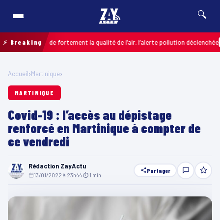
🔍
s dégrade fortement la qualité de l’air, l’alerte pollution déclenchée
⚡ Breaking
COLOM
Accueil
›
Martinique
›
MARTINIQUE
Covid-19 : l’accès au dépistage
renforcé en Martinique à compter de
ce vendredi
Rédaction ZayActu
Partager
13/01/2022 à 23h44
·
⏱ 1 min