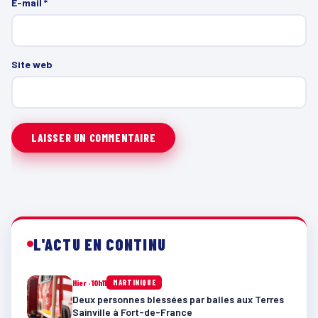
E-mail
*
Site web
L'ACTU EN CONTINU
Hier · 10h11
MARTINIQUE
Deux personnes blessées par balles aux Terres
Sainville à Fort-de-France