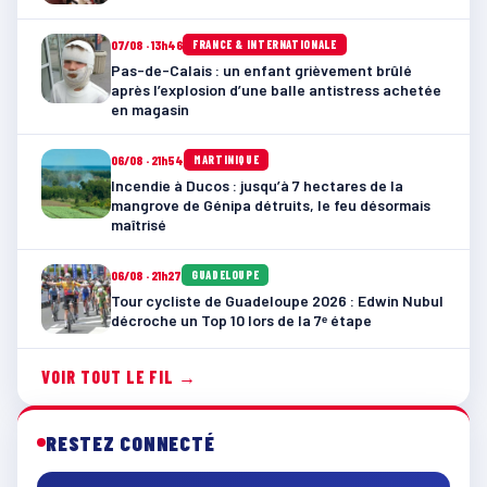
07/08 · 13h46
FRANCE & INTERNATIONALE
Pas-de-Calais : un enfant grièvement brûlé
après l’explosion d’une balle antistress achetée
en magasin
06/08 · 21h54
MARTINIQUE
Incendie à Ducos : jusqu’à 7 hectares de la
mangrove de Génipa détruits, le feu désormais
maîtrisé
06/08 · 21h27
GUADELOUPE
Tour cycliste de Guadeloupe 2026 : Edwin Nubul
décroche un Top 10 lors de la 7ᵉ étape
VOIR TOUT LE FIL →
RESTEZ CONNECTÉ