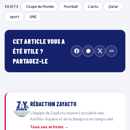
Coupe du Monde
Football
L'actu
Qatar
SUJETS :
sport
UNE
CET ARTICLE VOUS A
ÉTÉ UTILE ?
PARTAGEZ-LE
RÉDACTION ZAYACTU
L'équipe de ZayActu couvre l'actualité des
Antilles-Guyane et de la diaspora en temps réel.
Tous ses articles →