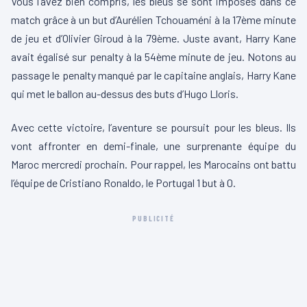
Vous l’avez bien compris, les bleus se sont imposés dans ce
match grâce à un but d’Aurélien
Tchouaméni
à la
17ème
minute
de jeu et d’Olivier
Giroud
à la
79ème
.
Juste avant, Harry Kane
avait égalisé sur penalty à la
54ème
minute de jeu.
Notons au
passage le penalty manqué par le capitaine anglais, Harry Kane
qui met le ballon au-dessus des buts d’Hugo
Lloris
.
Avec cette victoire, l’aventure se poursuit pour les bleus.
Ils
vont affronter en demi-finale, une surprenante équipe du
Maroc mercredi prochain.
Pour rappel, les Marocains ont battu
l’équipe de Cristiano Ronaldo, le Portugal 1 but à 0.
PUBLICITÉ