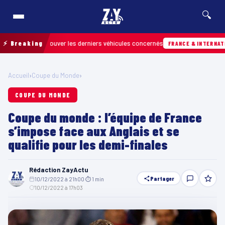
🔍
 pour retrouver les derniers véhicules concernés
⚡ Breaking
FRANCE & INTERNATIONALE
Accueil
›
Coupe du Monde
›
COUPE DU MONDE
Coupe du monde : l’équipe de France
s’impose face aux Anglais et se
qualifie pour les demi-finales
Rédaction ZayActu
Partager
10/12/2022 à 21h00
·
⏱ 1 min
·
10/12/2022 à 17h03