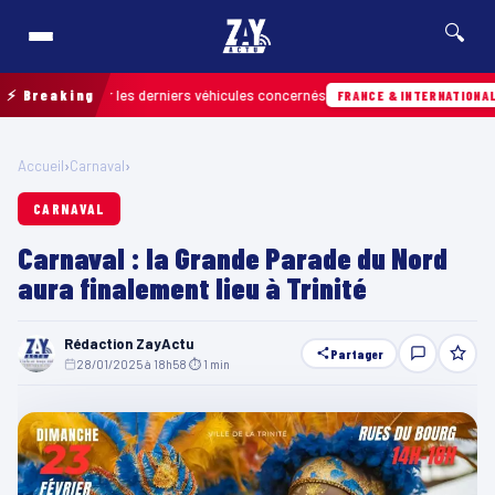
🔍
r retrouver les derniers véhicules concernés
⚡ Breaking
Hi
FRANCE & INTERNATIONALE
Accueil
›
Carnaval
›
CARNAVAL
Carnaval : la Grande Parade du Nord
aura finalement lieu à Trinité
Rédaction ZayActu
Partager
28/01/2025 à 18h58
·
⏱ 1 min