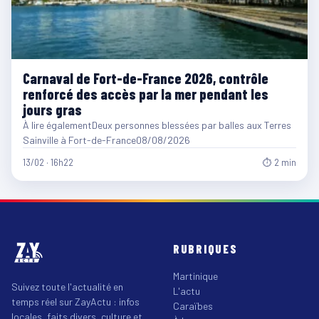
Carnaval de Fort-de-France 2026, contrôle
renforcé des accès par la mer pendant les
jours gras
À lire égalementDeux personnes blessées par balles aux Terres
Sainville à Fort-de-France08/08/2026
13/02 · 16h22
⏱ 2 min
RUBRIQUES
Martinique
Suivez toute l'actualité en
L'actu
temps réel sur ZayActu : infos
Caraïbes
locales, faits divers, culture et