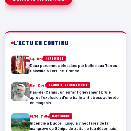
L'ACTU EN CONTINU
Auj. · 10h11
MARTINIQUE
Deux personnes blessées par balles aux Terres
Sainville à Fort-de-France
Hier · 13h46
FRANCE & INTERNATIONALE
Pas-de-Calais : un enfant grièvement brûlé
après l’explosion d’une balle antistress achetée
en magasin
06/08 · 21h54
MARTINIQUE
Incendie à Ducos : jusqu’à 7 hectares de la
mangrove de Génipa détruits, le feu désormais