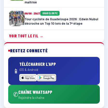
maîtrisé
06/08 · 21h27
GUADELOUPE
Tour cycliste de Guadeloupe 2026 : Edwin Nubul
décroche un Top 10 lors de la 7ᵉ étape
VOIR TOUT LE FIL →
RESTEZ CONNECTÉ
TÉLÉCHARGER L'APP
📱
iOS & Android
CHAÎNE WHATSAPP
✆
Rejoindre la chaîne